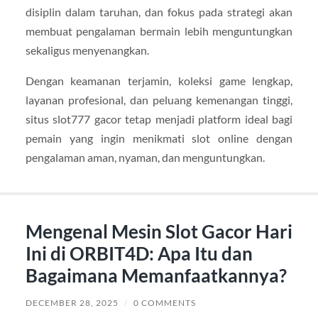
disiplin dalam taruhan, dan fokus pada strategi akan
membuat pengalaman bermain lebih menguntungkan
sekaligus menyenangkan.
Dengan keamanan terjamin, koleksi game lengkap,
layanan profesional, dan peluang kemenangan tinggi,
situs slot777 gacor tetap menjadi platform ideal bagi
pemain yang ingin menikmati slot online dengan
pengalaman aman, nyaman, dan menguntungkan.
Mengenal Mesin Slot Gacor Hari
Ini di ORBIT4D: Apa Itu dan
Bagaimana Memanfaatkannya?
DECEMBER 28, 2025
/
0 COMMENTS