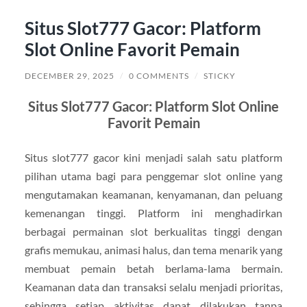
Situs Slot777 Gacor: Platform
Slot Online Favorit Pemain
DECEMBER 29, 2025
/
0 COMMENTS
/
STICKY
Situs Slot777 Gacor: Platform Slot Online
Favorit Pemain
Situs slot777 gacor kini menjadi salah satu platform
pilihan utama bagi para penggemar slot online yang
mengutamakan keamanan, kenyamanan, dan peluang
kemenangan tinggi. Platform ini menghadirkan
berbagai permainan slot berkualitas tinggi dengan
grafis memukau, animasi halus, dan tema menarik yang
membuat pemain betah berlama-lama bermain.
Keamanan data dan transaksi selalu menjadi prioritas,
sehingga setiap aktivitas dapat dilakukan tanpa