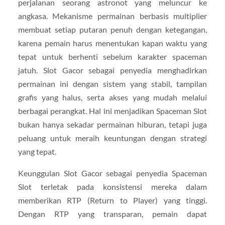
perjalanan seorang astronot yang meluncur ke
angkasa. Mekanisme permainan berbasis multiplier
membuat setiap putaran penuh dengan ketegangan,
karena pemain harus menentukan kapan waktu yang
tepat untuk berhenti sebelum karakter spaceman
jatuh. Slot Gacor sebagai penyedia menghadirkan
permainan ini dengan sistem yang stabil, tampilan
grafis yang halus, serta akses yang mudah melalui
berbagai perangkat. Hal ini menjadikan Spaceman Slot
bukan hanya sekadar permainan hiburan, tetapi juga
peluang untuk meraih keuntungan dengan strategi
yang tepat.
Keunggulan Slot Gacor sebagai penyedia Spaceman
Slot terletak pada konsistensi mereka dalam
memberikan RTP (Return to Player) yang tinggi.
Dengan RTP yang transparan, pemain dapat