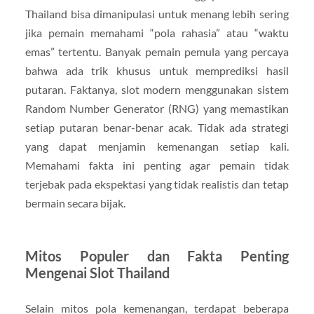
Thailand bisa dimanipulasi untuk menang lebih sering
jika pemain memahami “pola rahasia” atau “waktu
emas” tertentu. Banyak pemain pemula yang percaya
bahwa ada trik khusus untuk memprediksi hasil
putaran. Faktanya, slot modern menggunakan sistem
Random Number Generator (RNG) yang memastikan
setiap putaran benar-benar acak. Tidak ada strategi
yang dapat menjamin kemenangan setiap kali.
Memahami fakta ini penting agar pemain tidak
terjebak pada ekspektasi yang tidak realistis dan tetap
bermain secara bijak.
Mitos Populer dan Fakta Penting
Mengenai Slot Thailand
Selain mitos pola kemenangan, terdapat beberapa