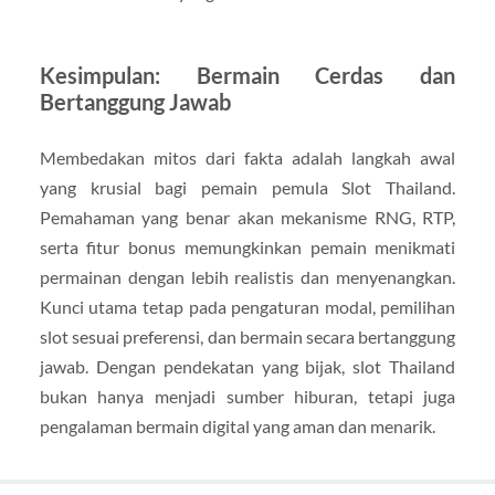
Kesimpulan: Bermain Cerdas dan
Bertanggung Jawab
Membedakan mitos dari fakta adalah langkah awal
yang krusial bagi pemain pemula Slot Thailand.
Pemahaman yang benar akan mekanisme RNG, RTP,
serta fitur bonus memungkinkan pemain menikmati
permainan dengan lebih realistis dan menyenangkan.
Kunci utama tetap pada pengaturan modal, pemilihan
slot sesuai preferensi, dan bermain secara bertanggung
jawab. Dengan pendekatan yang bijak, slot Thailand
bukan hanya menjadi sumber hiburan, tetapi juga
pengalaman bermain digital yang aman dan menarik.