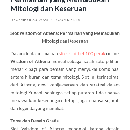
Mitologi dan Keseruan
DECEMBER 30, 2025
/
0 COMMENTS
Slot Wisdom of Athena: Permainan yang Memadukan
Mitologi dan Keseruan
Dalam dunia permainan
situs slot bet 100 perak
online,
Wisdom of Athena
muncul sebagai salah satu pilihan
menarik bagi para pemain yang menyukai kombinasi
antara hiburan dan tema mitologi. Slot ini terinspirasi
dari Athena, dewi kebijaksanaan dan strategi dalam
mitologi Yunani, sehingga setiap putaran tidak hanya
menawarkan kesenangan, tetapi juga nuansa sejarah
dan legenda yang memikat.
Tema dan Desain Grafis
Slot Wisdom of Athena menonjol karena desain