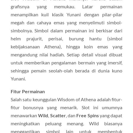
grafisnya yang memukau. Latar permainan
menampilkan kuil klasik Yunani dengan pilar-pilar
megah dan cahaya emas yang menyelimuti simbol-
simbolnya. Simbol dalam permainan ini berkisar dari
helm prajurit, perisai, burung hantu (simbol
kebijaksanaan Athena), hingga koin emas yang
mengandung nilai hadiah. Setiap detail visual dibuat
untuk memberikan pengalaman bermain yang imersif,
sehingga pemain seolah-olah berada di dunia kuno
Yunani.
Fitur Permainan
Salah satu keunggulan Wisdom of Athena adalah fitur-
fitur bonusnya yang menarik. Slot ini umumnya
menawarkan
Wild
,
Scatter
, dan
Free Spins
yang dapat
meningkatkan peluang menang. Wild biasanya
menggantikan simbol lain untuk membentuk