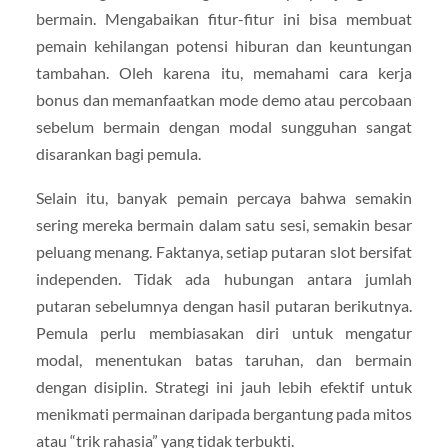
bermain. Mengabaikan fitur-fitur ini bisa membuat
pemain kehilangan potensi hiburan dan keuntungan
tambahan. Oleh karena itu, memahami cara kerja
bonus dan memanfaatkan mode demo atau percobaan
sebelum bermain dengan modal sungguhan sangat
disarankan bagi pemula.
Selain itu, banyak pemain percaya bahwa semakin
sering mereka bermain dalam satu sesi, semakin besar
peluang menang. Faktanya, setiap putaran slot bersifat
independen. Tidak ada hubungan antara jumlah
putaran sebelumnya dengan hasil putaran berikutnya.
Pemula perlu membiasakan diri untuk mengatur
modal, menentukan batas taruhan, dan bermain
dengan disiplin. Strategi ini jauh lebih efektif untuk
menikmati permainan daripada bergantung pada mitos
atau “trik rahasia” yang tidak terbukti.