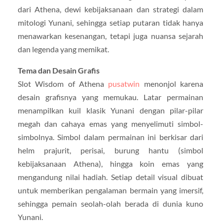
dari Athena, dewi kebijaksanaan dan strategi dalam
mitologi Yunani, sehingga setiap putaran tidak hanya
menawarkan kesenangan, tetapi juga nuansa sejarah
dan legenda yang memikat.
Tema dan Desain Grafis
Slot Wisdom of Athena
pusatwin
menonjol karena
desain grafisnya yang memukau. Latar permainan
menampilkan kuil klasik Yunani dengan pilar-pilar
megah dan cahaya emas yang menyelimuti simbol-
simbolnya. Simbol dalam permainan ini berkisar dari
helm prajurit, perisai, burung hantu (simbol
kebijaksanaan Athena), hingga koin emas yang
mengandung nilai hadiah. Setiap detail visual dibuat
untuk memberikan pengalaman bermain yang imersif,
sehingga pemain seolah-olah berada di dunia kuno
Yunani.