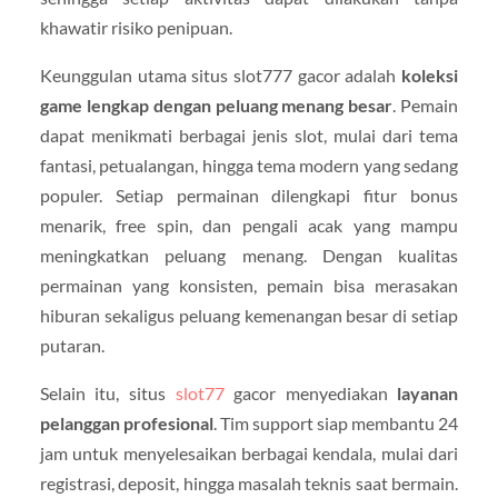
khawatir risiko penipuan.
Keunggulan utama situs slot777 gacor adalah
koleksi
game lengkap dengan peluang menang besar
. Pemain
dapat menikmati berbagai jenis slot, mulai dari tema
fantasi, petualangan, hingga tema modern yang sedang
populer. Setiap permainan dilengkapi fitur bonus
menarik, free spin, dan pengali acak yang mampu
meningkatkan peluang menang. Dengan kualitas
permainan yang konsisten, pemain bisa merasakan
hiburan sekaligus peluang kemenangan besar di setiap
putaran.
Selain itu, situs
slot77
gacor menyediakan
layanan
pelanggan profesional
. Tim support siap membantu 24
jam untuk menyelesaikan berbagai kendala, mulai dari
registrasi, deposit, hingga masalah teknis saat bermain.