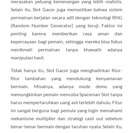
merasakan peluang kemenangan yang lebih realistis.
Selain itu, Slot Gacor juga memastikan bahwa sistem
permainan berjalan secara adil dengan teknologi RNG
(Random Number Generator) yang teruji. Faktor ini
penting karena memberikan rasa aman dan
kepercayaan bagi pemain, sehingga mereka bisa fokus
menikmati permainan tanpa khawatir adanya
manipulasi hasil.
Tidak hanya itu, Slot Gacor juga menghadirkan fitur-
fitur tambahan yang mendukung kenyamanan
bermain. Misalnya, adanya mode demo yang
memungkinkan pemain mencoba Spaceman Slot tanpa
harus mempertaruhkan uang asli terlebih dahulu. Fitur
ini sangat berguna bagi pemula yang ingin memahami
mekanisme multiplier dan strategi cash out sebelum
benar-benar bermain dengan taruhan nyata. Selain itu,