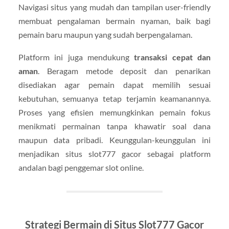
Navigasi situs yang mudah dan tampilan user-friendly
membuat pengalaman bermain nyaman, baik bagi
pemain baru maupun yang sudah berpengalaman.
Platform ini juga mendukung
transaksi cepat dan
aman
. Beragam metode deposit dan penarikan
disediakan agar pemain dapat memilih sesuai
kebutuhan, semuanya tetap terjamin keamanannya.
Proses yang efisien memungkinkan pemain fokus
menikmati permainan tanpa khawatir soal dana
maupun data pribadi. Keunggulan-keunggulan ini
menjadikan situs slot777 gacor sebagai platform
andalan bagi penggemar slot online.
Strategi Bermain di Situs Slot777 Gacor