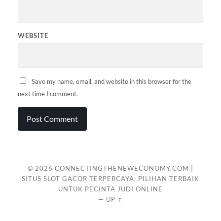
WEBSITE
Save my name, email, and website in this browser for the
next time I comment.
© 2026
CONNECTINGTHENEWECONOMY.COM |
SITUS SLOT GACOR TERPERCAYA: PILIHAN TERBAIK
UNTUK PECINTA JUDI ONLINE
—
UP ↑