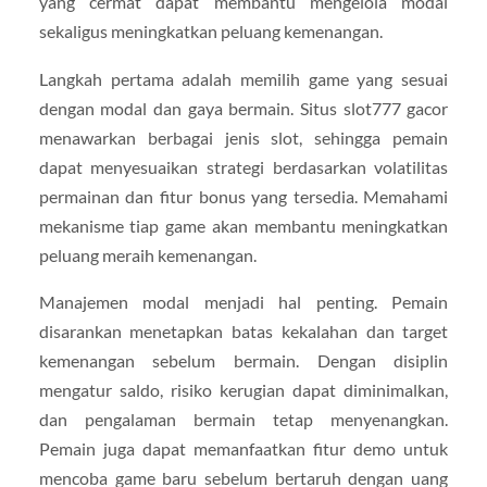
yang cermat dapat membantu mengelola modal
sekaligus meningkatkan peluang kemenangan.
Langkah pertama adalah memilih game yang sesuai
dengan modal dan gaya bermain. Situs slot777 gacor
menawarkan berbagai jenis slot, sehingga pemain
dapat menyesuaikan strategi berdasarkan volatilitas
permainan dan fitur bonus yang tersedia. Memahami
mekanisme tiap game akan membantu meningkatkan
peluang meraih kemenangan.
Manajemen modal menjadi hal penting. Pemain
disarankan menetapkan batas kekalahan dan target
kemenangan sebelum bermain. Dengan disiplin
mengatur saldo, risiko kerugian dapat diminimalkan,
dan pengalaman bermain tetap menyenangkan.
Pemain juga dapat memanfaatkan fitur demo untuk
mencoba game baru sebelum bertaruh dengan uang