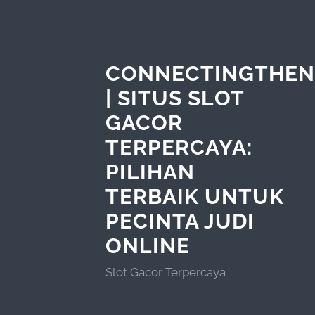
CONNECTINGTHE
| SITUS SLOT
GACOR
TERPERCAYA:
PILIHAN
TERBAIK UNTUK
PECINTA JUDI
ONLINE
Slot Gacor Terpercaya