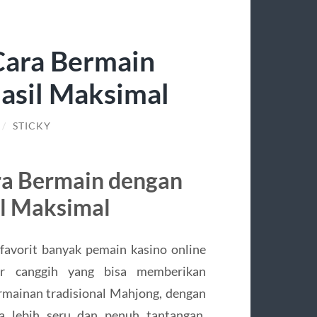
Cara Bermain
asil Maksimal
/
STICKY
ra Bermain dengan
il Maksimal
favorit banyak pemain kasino online
tur canggih yang bisa memberikan
permainan tradisional Mahjong, dengan
lebih seru dan penuh tantangan.