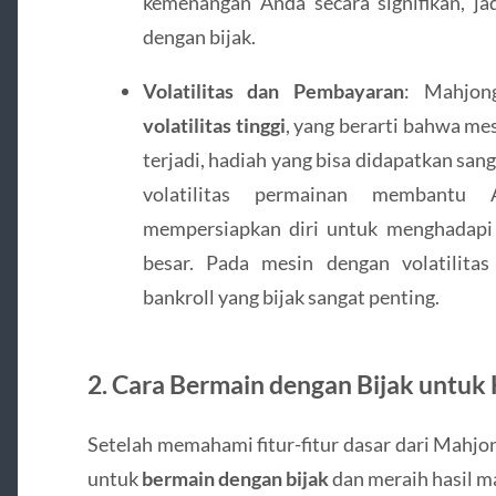
kemenangan Anda secara signifikan, j
dengan bijak.
Volatilitas dan Pembayaran
: Mahjon
volatilitas tinggi
, yang berarti bahwa me
terjadi, hadiah yang bisa didapatkan san
volatilitas permainan membantu
mempersiapkan diri untuk menghadapi
besar. Pada mesin dengan volatilitas
bankroll yang bijak sangat penting.
2. Cara Bermain dengan Bijak untuk
Setelah memahami fitur-fitur dasar dari Mahjo
untuk
bermain dengan bijak
dan meraih hasil m