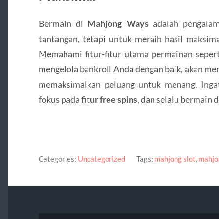
Bermain di
Mahjong Ways
adalah pengala
tantangan, tetapi untuk meraih hasil maksima
Memahami fitur-fitur utama permainan seperti
mengelola bankroll Anda dengan baik, akan me
memaksimalkan peluang untuk menang. Ingat
fokus pada
fitur free spins
, dan selalu bermain 
Categories:
Uncategorized
Tags:
mahjong slot
,
mahjon