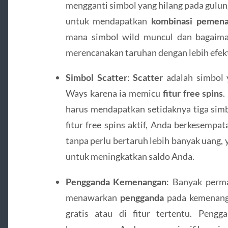
mengganti simbol yang hilang pada gulu
untuk mendapatkan
kombinasi pemen
mana simbol wild muncul dan bagaim
merencanakan taruhan dengan lebih efekt
Simbol Scatter
:
Scatter
adalah simbol 
Ways karena ia memicu
fitur free spins
.
harus mendapatkan setidaknya tiga simbo
fitur free spins aktif, Anda berkesemp
tanpa perlu bertaruh lebih banyak uang,
untuk meningkatkan saldo Anda.
Pengganda Kemenangan
: Banyak perm
menawarkan
pengganda
pada kemenanga
gratis atau di fitur tertentu. Peng