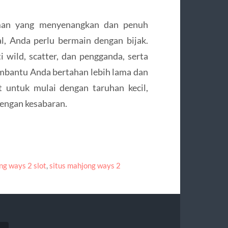
man yang menyenangkan dan penuh
l, Anda perlu bermain dengan bijak.
 wild, scatter, dan pengganda, serta
mbantu Anda bertahan lebih lama dan
 untuk mulai dengan taruhan kecil,
dengan kesabaran.
g ways 2 slot
,
situs mahjong ways 2