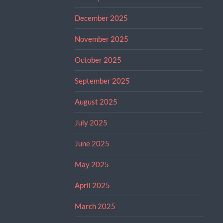
December 2025
November 2025
October 2025
September 2025
August 2025
July 2025
June 2025
May 2025
April 2025
March 2025