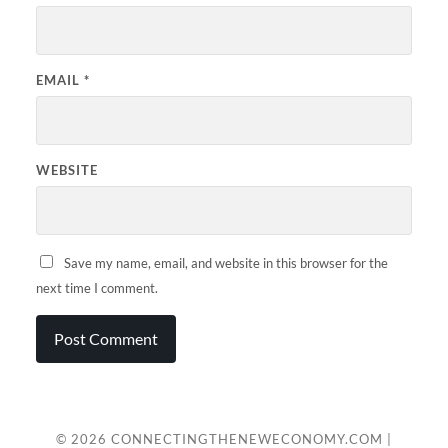
EMAIL
*
WEBSITE
Save my name, email, and website in this browser for the
next time I comment.
© 2026
CONNECTINGTHENEWECONOMY.COM |