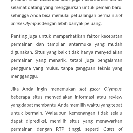
selamat datang yang menggiurkan untuk pemain baru,
sehingga Anda bisa memulai petualangan bermain
slot
online Olympus
dengan lebih banyak peluang.
Penting juga untuk memperhatikan faktor kecepatan
permainan dan tampilan antarmuka yang mudah
digunakan. Situs yang baik tidak hanya menyediakan
permainan yang menarik, tetapi juga pengalaman
pengguna yang mulus, tanpa gangguan teknis yang
mengganggu.
Jika Anda ingin menemukan
slot gacor Olympus
,
beberapa situs menyediakan informasi atau review
yang dapat membantu Anda memilih waktu yang tepat
untuk bermain. Walaupun kemenangan tidak selalu
dapat diprediksi, memilih situs yang menawarkan
permainan dengan RTP tinggi, seperti
Gates of