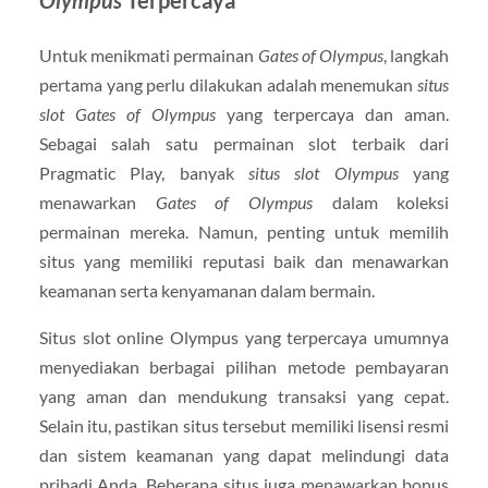
Olympus
Terpercaya
Untuk menikmati permainan
Gates of Olympus
, langkah
pertama yang perlu dilakukan adalah menemukan
situs
slot Gates of Olympus
yang terpercaya dan aman.
Sebagai salah satu permainan slot terbaik dari
Pragmatic Play, banyak
situs slot Olympus
yang
menawarkan
Gates of Olympus
dalam koleksi
permainan mereka. Namun, penting untuk memilih
situs yang memiliki reputasi baik dan menawarkan
keamanan serta kenyamanan dalam bermain.
Situs slot online Olympus yang terpercaya umumnya
menyediakan berbagai pilihan metode pembayaran
yang aman dan mendukung transaksi yang cepat.
Selain itu, pastikan situs tersebut memiliki lisensi resmi
dan sistem keamanan yang dapat melindungi data
pribadi Anda. Beberapa situs juga menawarkan bonus