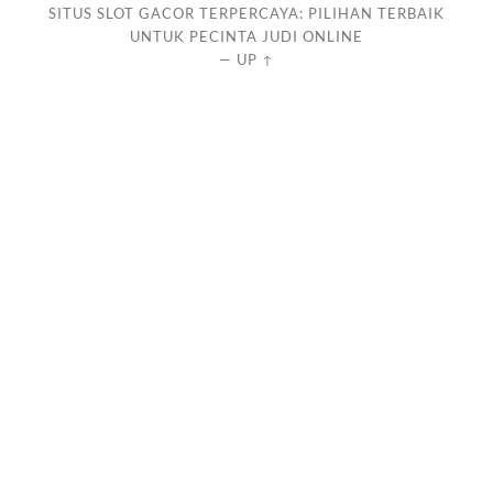
SITUS SLOT GACOR TERPERCAYA: PILIHAN TERBAIK
UNTUK PECINTA JUDI ONLINE
—
UP ↑