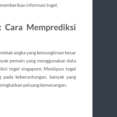
 memberikan informasi togel.
e: Cara Memprediksi
menebak angka yang kemungkinan besar
Banyak pemain yang menggunakan data
iksi togel singapore. Meskipun togel
g pada keberuntungan, banyak yang
eningkatkan peluang kemenangan.