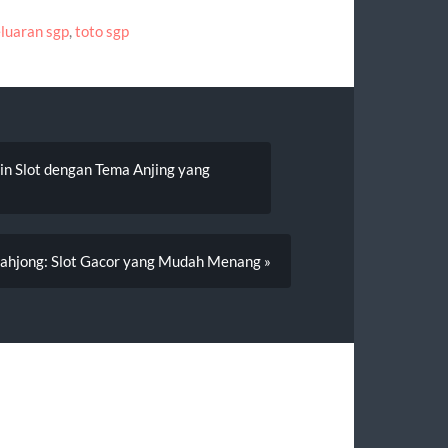
luaran sgp
,
toto sgp
in Slot dengan Tema Anjing yang
ahjong: Slot Gacor yang Mudah Menang »