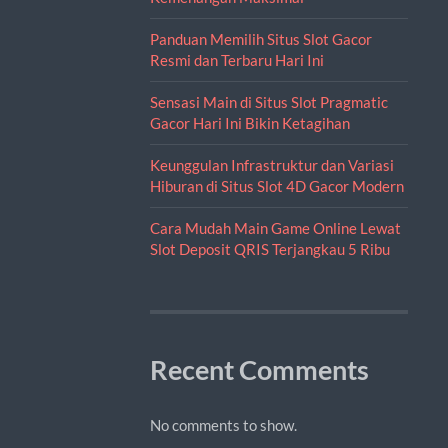
Panduan Memilih Situs Slot Gacor
Resmi dan Terbaru Hari Ini
Sensasi Main di Situs Slot Pragmatic
Gacor Hari Ini Bikin Ketagihan
Keunggulan Infrastruktur dan Variasi
Hiburan di Situs Slot 4D Gacor Modern
Cara Mudah Main Game Online Lewat
Slot Deposit QRIS Terjangkau 5 Ribu
Recent Comments
No comments to show.