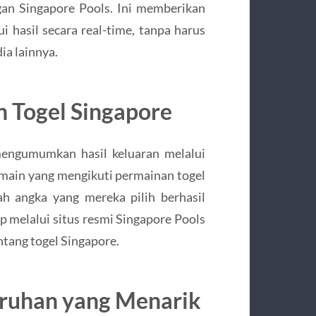
an Singapore Pools. Ini memberikan
hasil secara real-time, tanpa harus
a lainnya.
n Togel Singapore
mengumumkan hasil keluaran melalui
 pemain yang mengikuti permainan togel
h angka yang mereka pilih berhasil
p melalui situs resmi Singapore Pools
ntang togel Singapore.
Taruhan yang Menarik