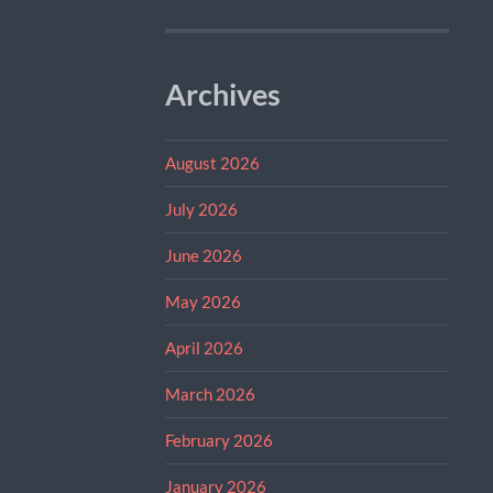
Archives
August 2026
July 2026
June 2026
May 2026
April 2026
March 2026
February 2026
January 2026