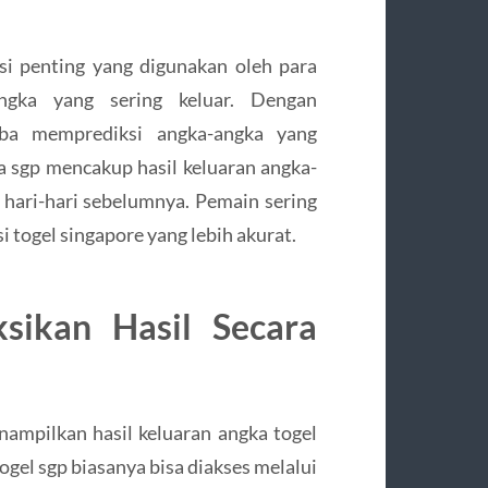
si penting yang digunakan oleh para
ngka yang sering keluar. Dengan
ba memprediksi angka-angka yang
a sgp mencakup hasil keluaran angka-
 hari-hari sebelumnya. Pemain sering
togel singapore yang lebih akurat.
sikan Hasil Secara
nampilkan hasil keluaran angka togel
togel sgp biasanya bisa diakses melalui