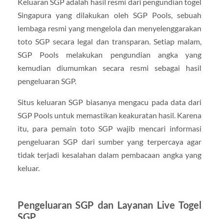
Keluaran SGP adalah hasil resmi dari pengundian togel
Singapura yang dilakukan oleh SGP Pools, sebuah
lembaga resmi yang mengelola dan menyelenggarakan
toto SGP secara legal dan transparan. Setiap malam,
SGP Pools melakukan pengundian angka yang
kemudian diumumkan secara resmi sebagai hasil
pengeluaran SGP.
Situs keluaran SGP biasanya mengacu pada data dari
SGP Pools untuk memastikan keakuratan hasil. Karena
itu, para pemain toto SGP wajib mencari informasi
pengeluaran SGP dari sumber yang terpercaya agar
tidak terjadi kesalahan dalam pembacaan angka yang
keluar.
Pengeluaran SGP dan Layanan Live Togel
SGP