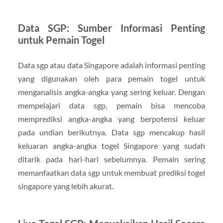
Data SGP: Sumber Informasi Penting
untuk Pemain Togel
Data sgp atau data Singapore adalah informasi penting
yang digunakan oleh para pemain togel untuk
menganalisis angka-angka yang sering keluar. Dengan
mempelajari data sgp, pemain bisa mencoba
memprediksi angka-angka yang berpotensi keluar
pada undian berikutnya. Data sgp mencakup hasil
keluaran angka-angka togel Singapore yang sudah
ditarik pada hari-hari sebelumnya. Pemain sering
memanfaatkan data sgp untuk membuat prediksi togel
singapore yang lebih akurat.