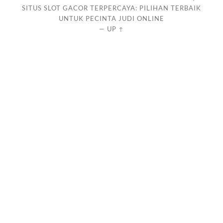
SITUS SLOT GACOR TERPERCAYA: PILIHAN TERBAIK
UNTUK PECINTA JUDI ONLINE
—
UP ↑