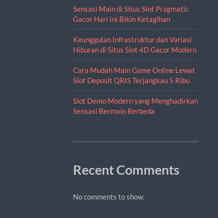
Sensasi Main di Situs Slot Pragmatic
Gacor Hari Ini Bikin Ketagihan
Keunggulan Infrastruktur dan Variasi
Hiburan di Situs Slot 4D Gacor Modern
Cara Mudah Main Game Online Lewat
Slot Deposit QRIS Terjangkau 5 Ribu
Slot Demo Modern yang Menghadirkan
Sensasi Bermain Berbeda
Recent Comments
No comments to show.