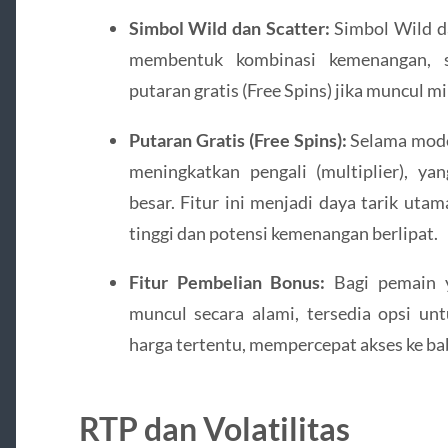
Simbol Wild dan Scatter:
Simbol Wild d
membentuk kombinasi kemenangan, 
putaran gratis (Free Spins) jika muncul m
Putaran Gratis (Free Spins):
Selama mode
meningkatkan pengali (multiplier), y
besar. Fitur ini menjadi daya tarik utam
tinggi dan potensi kemenangan berlipat.
Fitur Pembelian Bonus:
Bagi pemain y
muncul secara alami, tersedia opsi un
harga tertentu, mempercepat akses ke b
RTP dan Volatilitas