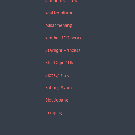
slot deposit 10k
scatter hitam
pusatmenang
slot bet 100 perak
Starlight Princess
Slot Depo 10k
Slot Qris 5K
Sabung Ayam
Slot Jepang
mahjong