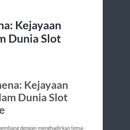
na: Kejayaan
m Dunia Slot
hena: Kejayaan
lam Dunia Slot
e
rkembang dengan menghadirkan tema-