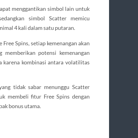
apat menggantikan simbol lain untuk
sedangkan simbol Scatter memicu
inimal 4 kali dalam satu putaran.
 Free Spins, setiap kemenangan akan
ang memberikan potensi kemenangan
a karena kombinasi antara volatilitas
ang tidak sabar menunggu Scatter
tuk membeli fitur Free Spins dengan
abak bonus utama.