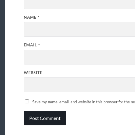
NAME
*
EMAIL
*
WEBSITE
Save my name, email, and website in this browser for the n