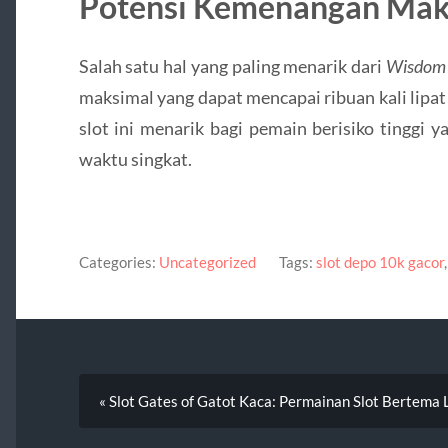
Potensi Kemenangan Mak
Salah satu hal yang paling menarik dari
Wisdom 
maksimal yang dapat mencapai ribuan kali lipat
slot ini menarik bagi pemain berisiko tinggi 
waktu singkat.
Categories:
Uncategorized
Tags:
slot depo 10k gacor
« Slot Gates of Gatot Kaca: Permainan Slot Bertema