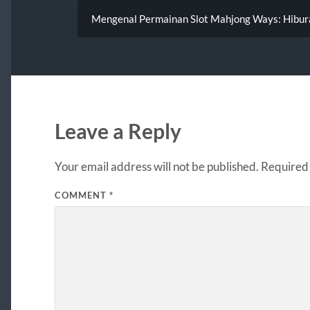
Mengenal Permainan Slot Mahjong Ways: Hibura
Leave a Reply
Your email address will not be published.
Required 
COMMENT
*