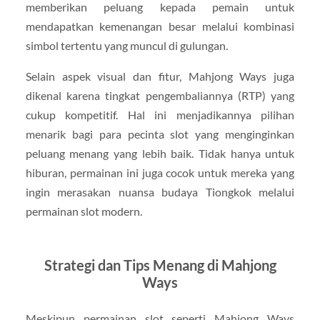
memberikan peluang kepada pemain untuk
mendapatkan kemenangan besar melalui kombinasi
simbol tertentu yang muncul di gulungan.
Selain aspek visual dan fitur, Mahjong Ways juga
dikenal karena tingkat pengembaliannya (RTP) yang
cukup kompetitif. Hal ini menjadikannya pilihan
menarik bagi para pecinta slot yang menginginkan
peluang menang yang lebih baik. Tidak hanya untuk
hiburan, permainan ini juga cocok untuk mereka yang
ingin merasakan nuansa budaya Tiongkok melalui
permainan slot modern.
Strategi dan Tips Menang di Mahjong
Ways
Meskipun permainan slot seperti Mahjong Ways