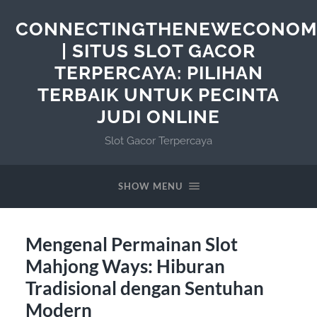
CONNECTINGTHENEWECONOM
| SITUS SLOT GACOR
TERPERCAYA: PILIHAN
TERBAIK UNTUK PECINTA
JUDI ONLINE
Slot Gacor Terpercaya
SHOW MENU
Mengenal Permainan Slot
Mahjong Ways: Hiburan
Tradisional dengan Sentuhan
Modern