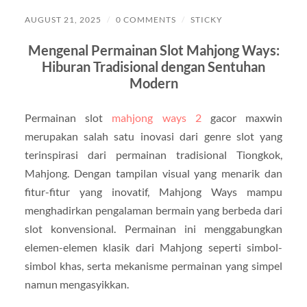
AUGUST 21, 2025
/
0 COMMENTS
/
STICKY
Mengenal Permainan Slot Mahjong Ways:
Hiburan Tradisional dengan Sentuhan
Modern
Permainan slot
mahjong ways 2
gacor maxwin
merupakan salah satu inovasi dari genre slot yang
terinspirasi dari permainan tradisional Tiongkok,
Mahjong. Dengan tampilan visual yang menarik dan
fitur-fitur yang inovatif, Mahjong Ways mampu
menghadirkan pengalaman bermain yang berbeda dari
slot konvensional. Permainan ini menggabungkan
elemen-elemen klasik dari Mahjong seperti simbol-
simbol khas, serta mekanisme permainan yang simpel
namun mengasyikkan.