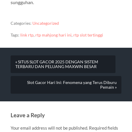
sungguhan.
Categories:
Uncategorized
Tags:
link rtp
,
rtp mahjong hari ini
,
rtp slot tertinggi
« SITUS SLOT GACOR 2025 DENGAN SISTEM
TERBARU DAN PELUANG MAXWIN BESAR
Slot Gacor Hari Ini: Fenomena yang Terus Diburu
Pemain »
Leave a Reply
Your email address will not be published.
Required fields