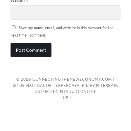
WEBSITE
Save my name, email, and website in this browser for the
next time I comment.
© 2026
CONNECTINGTHENEWECONOMY.COM |
SITUS SLOT GACOR TERPERCAYA: PILIHAN TERBAIK
UNTUK PECINTA JUDI ONLINE
—
UP ↑