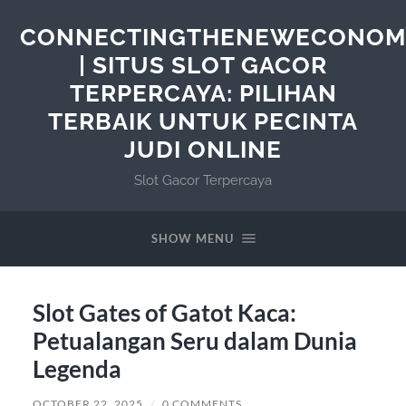
CONNECTINGTHENEWECONOM
| SITUS SLOT GACOR
TERPERCAYA: PILIHAN
TERBAIK UNTUK PECINTA
JUDI ONLINE
Slot Gacor Terpercaya
SHOW MENU
Slot Gates of Gatot Kaca:
Petualangan Seru dalam Dunia
Legenda
OCTOBER 22, 2025
/
0 COMMENTS