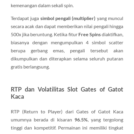
kemenangan dalam sekali spin.
Terdapat juga
simbol pengali (multiplier)
yang muncul
secara acak dan dapat memberikan nilai pengali hingga
500x jika beruntung. Ketika fitur
Free Spins
diaktifkan,
biasanya dengan mengumpulkan 4 simbol scatter
berupa gerbang emas, pengali tersebut akan
dikumpulkan dan diterapkan selama seluruh putaran
gratis berlangsung.
RTP dan Volatilitas Slot Gates of Gatot
Kaca
RTP (Return to Player) dari Gates of Gatot Kaca
umumnya berada di kisaran
96.5%
, yang tergolong
tinggi dan kompetitif. Permainan ini memiliki tingkat