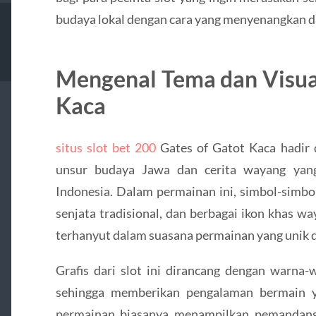
budaya lokal dengan cara yang menyenangkan da
Mengenal Tema dan Visual
Kaca
situs slot bet 200
Gates of Gatot Kaca hadir 
unsur budaya Jawa dan cerita wayang yang
Indonesia. Dalam permainan ini, simbol-simbo
senjata tradisional, dan berbagai ikon khas 
terhanyut dalam suasana permainan yang unik 
Grafis dari slot ini dirancang dengan warna-
sehingga memberikan pengalaman bermain y
permainan biasanya menampilkan pemandang