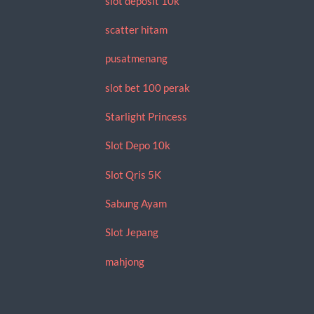
slot deposit 10k
scatter hitam
pusatmenang
slot bet 100 perak
Starlight Princess
Slot Depo 10k
Slot Qris 5K
Sabung Ayam
Slot Jepang
mahjong