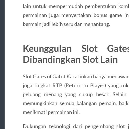
lain untuk mempermudah pembentukan kombi
permainan juga menyertakan bonus game in
bermain jadi lebih seru dan menantang.
Keunggulan Slot Gat
Dibandingkan Slot Lain
Slot Gates of Gatot Kaca bukan hanya menawar
juga tingkat RTP (Return to Player) yang cu
peluang menang yang cukup besar. Selain i
memungkinkan semua kalangan pemain, baik
menikmati permainan ini.
Dukungan teknologi dari pengembang slot