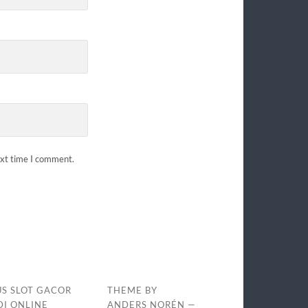
ext time I comment.
S SLOT GACOR
THEME BY
DI ONLINE
ANDERS NORÉN
—