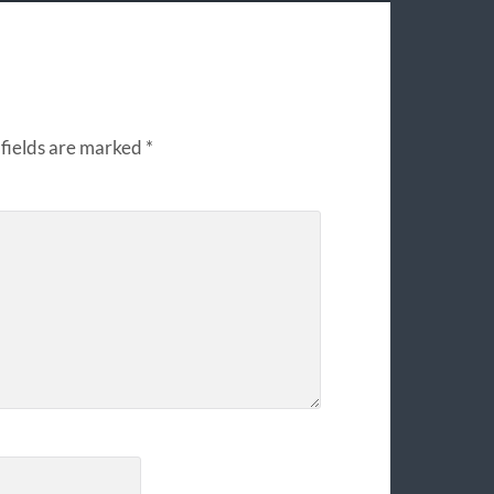
fields are marked
*