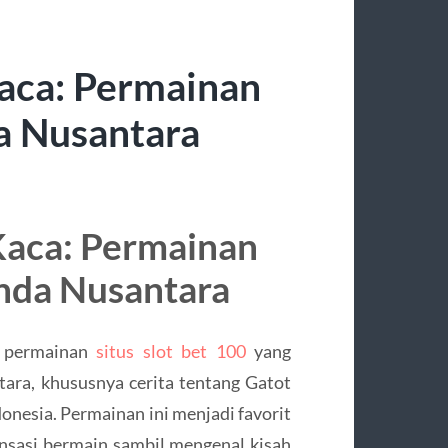
Kaca: Permainan
a Nusantara
 Kaca: Permainan
nda Nusantara
u permainan
situs slot bet 100
yang
ara, khususnya cerita tentang Gatot
onesia. Permainan ini menjadi favorit
ensasi bermain sambil mengenal kisah