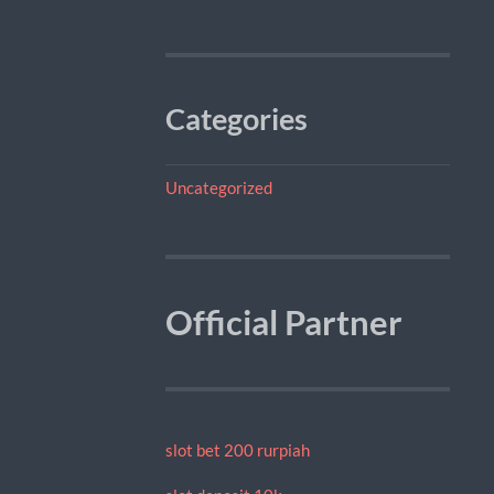
Categories
Uncategorized
Official Partner
slot bet 200 rurpiah