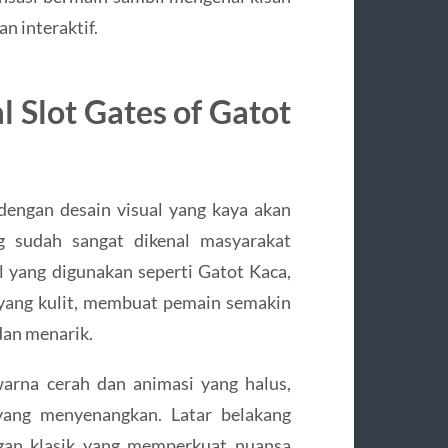
n interaktif.
 Slot Gates of Gatot
dengan desain visual yang kaya akan
 sudah sangat dikenal masyarakat
l yang digunakan seperti Gatot Kaca,
wayang kulit, membuat pemain semakin
dan menarik.
warna cerah dan animasi yang halus,
ang menyenangkan. Latar belakang
an klasik yang memperkuat nuansa