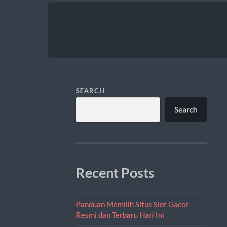
SEARCH
Search
Recent Posts
Panduan Memilih Situs Slot Gacor
Resmi dan Terbaru Hari Ini