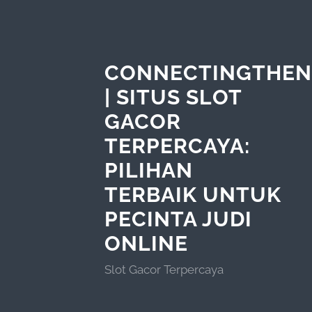
CONNECTINGTHE
| SITUS SLOT
GACOR
TERPERCAYA:
PILIHAN
TERBAIK UNTUK
PECINTA JUDI
ONLINE
Slot Gacor Terpercaya