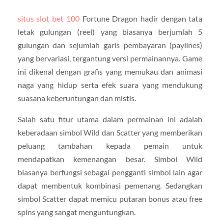
situs slot bet 100
Fortune Dragon hadir dengan tata
letak gulungan (reel) yang biasanya berjumlah 5
gulungan dan sejumlah garis pembayaran (paylines)
yang bervariasi, tergantung versi permainannya. Game
ini dikenal dengan grafis yang memukau dan animasi
naga yang hidup serta efek suara yang mendukung
suasana keberuntungan dan mistis.
Salah satu fitur utama dalam permainan ini adalah
keberadaan simbol Wild dan Scatter yang memberikan
peluang tambahan kepada pemain untuk
mendapatkan kemenangan besar. Simbol Wild
biasanya berfungsi sebagai pengganti simbol lain agar
dapat membentuk kombinasi pemenang. Sedangkan
simbol Scatter dapat memicu putaran bonus atau free
spins yang sangat menguntungkan.