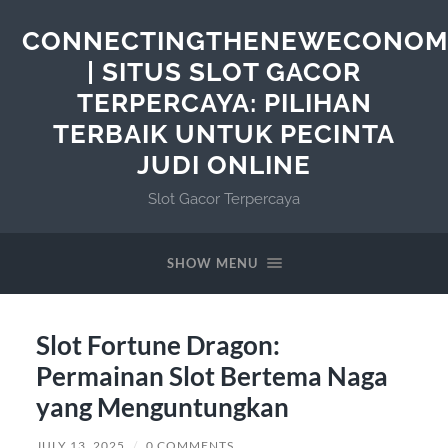
CONNECTINGTHENEWECONOM
| SITUS SLOT GACOR
TERPERCAYA: PILIHAN
TERBAIK UNTUK PECINTA
JUDI ONLINE
Slot Gacor Terpercaya
SHOW MENU
Slot Fortune Dragon:
Permainan Slot Bertema Naga
yang Menguntungkan
JULY 13, 2025
/
0 COMMENTS