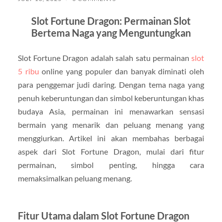
Slot Fortune Dragon: Permainan Slot
Bertema Naga yang Menguntungkan
Slot Fortune Dragon adalah salah satu permainan
slot
5 ribu
online yang populer dan banyak diminati oleh
para penggemar judi daring. Dengan tema naga yang
penuh keberuntungan dan simbol keberuntungan khas
budaya Asia, permainan ini menawarkan sensasi
bermain yang menarik dan peluang menang yang
menggiurkan. Artikel ini akan membahas berbagai
aspek dari Slot Fortune Dragon, mulai dari fitur
permainan, simbol penting, hingga cara
memaksimalkan peluang menang.
Fitur Utama dalam Slot Fortune Dragon