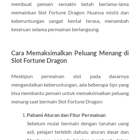
membuat pemain semakin betah berlama-lama
memainkan Slot Fortune Dragon. Nuansa mistis dan
keberuntungan sangat kental terasa, menambah
keseruan selama permainan berlangsung.
Cara Memaksimalkan Peluang Menang di
Slot Fortune Dragon
Meskipun permainan slot pada dasarnya
mengandalkan keberuntungan, ada beberapa tips yang
bisa membantu pemain untuk memaksimalkan peluang
menang saat bermain Slot Fortune Dragon:
Pahami Aturan dan Fitur Permainan
Sebelum mulai bermain dengan taruhan uang
asli, pelajari terlebih dahulu aturan dasar dan