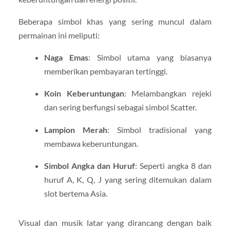
Beberapa simbol khas yang sering muncul dalam
permainan ini meliputi:
Naga Emas
: Simbol utama yang biasanya
memberikan pembayaran tertinggi.
Koin Keberuntungan
: Melambangkan rejeki
dan sering berfungsi sebagai simbol Scatter.
Lampion Merah
: Simbol tradisional yang
membawa keberuntungan.
Simbol Angka dan Huruf
: Seperti angka 8 dan
huruf A, K, Q, J yang sering ditemukan dalam
slot bertema Asia.
Visual dan musik latar yang dirancang dengan baik