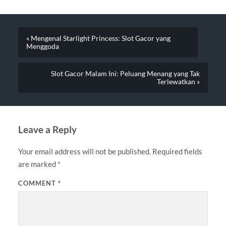
« Mengenal Starlight Princess: Slot Gacor yang
Menggoda
Slot Gacor Malam Ini: Peluang Menang yang Tak
Terlewatkan »
Leave a Reply
Your email address will not be published.
Required fields
are marked
*
COMMENT
*