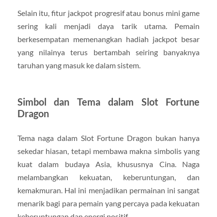
Selain itu, fitur jackpot progresif atau bonus mini game
sering kali menjadi daya tarik utama. Pemain
berkesempatan memenangkan hadiah jackpot besar
yang nilainya terus bertambah seiring banyaknya
taruhan yang masuk ke dalam sistem.
Simbol dan Tema dalam Slot Fortune
Dragon
Tema naga dalam Slot Fortune Dragon bukan hanya
sekedar hiasan, tetapi membawa makna simbolis yang
kuat dalam budaya Asia, khususnya Cina. Naga
melambangkan kekuatan, keberuntungan, dan
kemakmuran. Hal ini menjadikan permainan ini sangat
menarik bagi para pemain yang percaya pada kekuatan
keberuntungan dan energi positif.