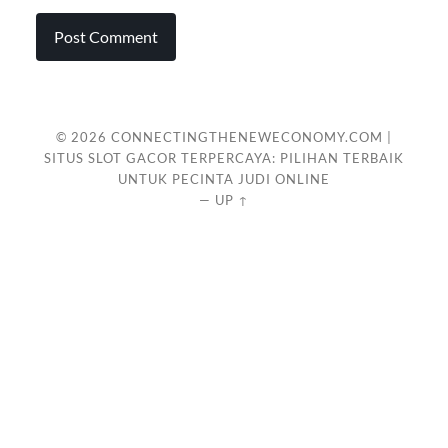
© 2026
CONNECTINGTHENEWECONOMY.COM |
SITUS SLOT GACOR TERPERCAYA: PILIHAN TERBAIK
UNTUK PECINTA JUDI ONLINE
—
UP ↑