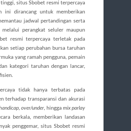
inggi, situs Sbobet resmi terpercaya
orm ini dirancang untuk memberikan
emantau jadwal pertandingan serta
 melalui perangkat seluler maupun
bet resmi terpercaya terletak pada
ikan setiap perubahan bursa taruhan
rmuka yang ramah pengguna, pemain
dan kategori taruhan dengan lancar,
isien.
ercaya tidak hanya terbatas pada
en terhadap transparansi dan akurasi
handicap
,
over/under
, hingga
mix parlay
secara berkala, memberikan landasan
anyak penggemar, situs Sbobet resmi