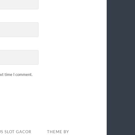
ext time I comment.
S SLOT GACOR
THEME BY