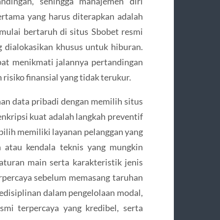
andingan, sehingga manajemen diri
ertama yang harus diterapkan adalah
ulai bertaruh di situs Sbobet resmi
 dialokasikan khusus untuk hiburan.
at menikmati jalannya pertandingan
isiko finansial yang tidak terukur.
n data pribadi dengan memilih situs
nkripsi kuat adalah langkah preventif
 pilih memiliki layanan pelanggan yang
 atau kendala teknis yang mungkin
uran main serta karakteristik jenis
terpercaya sebelum memasang taruhan
disiplinan dalam pengelolaan modal,
smi terpercaya yang kredibel, serta