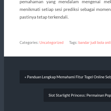
pemahaman yang mendalam mengenai meka
menikmati setiap sesi prediksi sebagai momen
pastinya tetap terkendali.
Categories:
Uncategorized
Tags:
bandar judi bola onl
« Panduan Lengkap Memahami Fitur Togel Online S
Slot Starlight Princess: Permainan Po