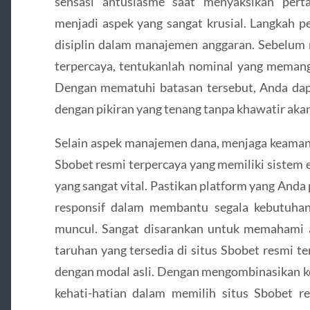
sensasi antusiasme saat menyaksikan pert
menjadi aspek yang sangat krusial. Langkah p
disiplin dalam manajemen anggaran. Sebelum m
terpercaya, tentukanlah nominal yang memang
Dengan mematuhi batasan tersebut, Anda dap
dengan pikiran yang tenang tanpa khawatir akan r
Selain aspek manajemen dana, menjaga keamana
Sbobet resmi terpercaya yang memiliki sistem e
yang sangat vital. Pastikan platform yang Anda
responsif dalam membantu segala kebutuhan
muncul. Sangat disarankan untuk memahami at
taruhan yang tersedia di situs Sbobet resmi 
dengan modal asli. Dengan mengombinasikan ke
kehati-hatian dalam memilih situs Sbobet re