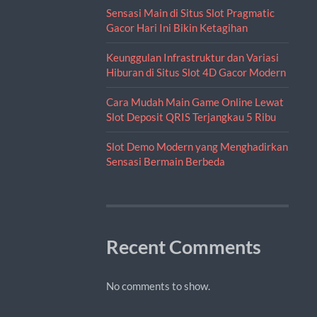
Sensasi Main di Situs Slot Pragmatic
Gacor Hari Ini Bikin Ketagihan
Keunggulan Infrastruktur dan Variasi
Hiburan di Situs Slot 4D Gacor Modern
Cara Mudah Main Game Online Lewat
Slot Deposit QRIS Terjangkau 5 Ribu
Slot Demo Modern yang Menghadirkan
Sensasi Bermain Berbeda
Recent Comments
No comments to show.