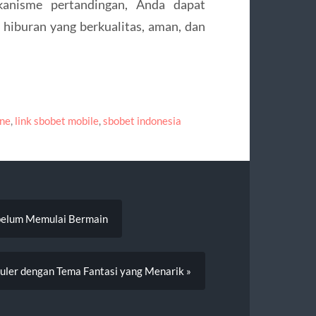
nisme pertandingan, Anda dapat
 hiburan yang berkualitas, aman, dan
ine
,
link sbobet mobile
,
sbobet indonesia
ebelum Memulai Bermain
puler dengan Tema Fantasi yang Menarik »