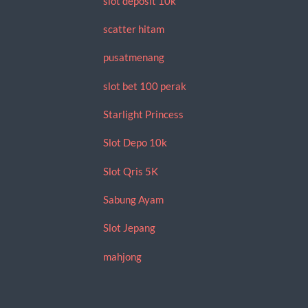
slot deposit 10k
scatter hitam
pusatmenang
slot bet 100 perak
Starlight Princess
Slot Depo 10k
Slot Qris 5K
Sabung Ayam
Slot Jepang
mahjong