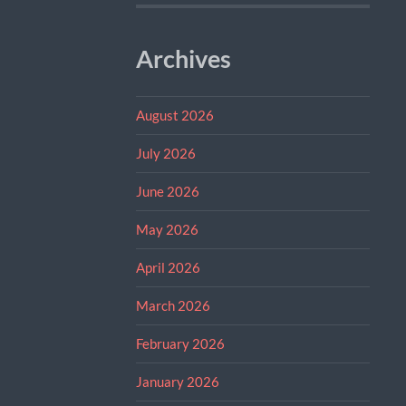
Archives
August 2026
July 2026
June 2026
May 2026
April 2026
March 2026
February 2026
January 2026