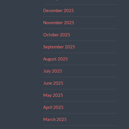
December 2025
November 2025
October 2025
September 2025
August 2025
July 2025
June 2025
May 2025
April 2025
March 2025