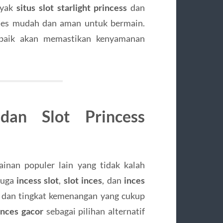
nyak
situs slot starlight princess
dan
es mudah dan aman untuk bermain.
 baik akan memastikan kenyamanan
dan Slot Princess
ainan populer lain yang tidak kalah
juga
incess slot
,
slot inces
, dan
inces
rik dan tingkat kemenangan yang cukup
inces gacor
sebagai pilihan alternatif