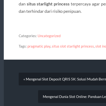
dan
situs starlight princess
terpercaya agar p
dan terhindar dari risiko penipuan.
Categories:
Uncategorized
Tags:
pragmatic play
,
situs slot starlight princess
,
slot in
« Mengenal Slot Deposit QRIS 5K: Solusi Mudah Ber
Mengenal Dunia Slot Online: Panduan Le