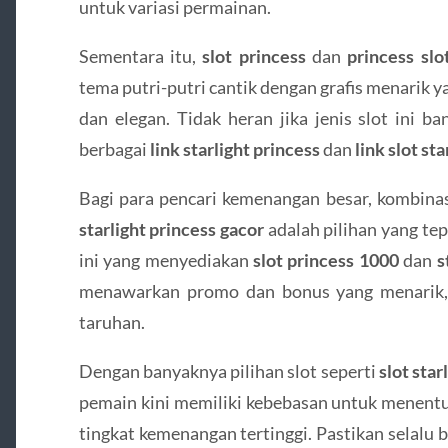
untuk variasi permainan.
Sementara itu,
slot princess
dan
princess slo
tema putri-putri cantik dengan grafis menari
dan elegan. Tidak heran jika jenis slot ini b
berbagai
link starlight princess
dan
link slot st
Bagi para pencari kemenangan besar, kombina
starlight princess gacor
adalah pilihan yang tep
ini yang menyediakan
slot princess 1000
dan
s
menawarkan promo dan bonus yang menarik, 
taruhan.
Dengan banyaknya pilihan slot seperti
slot star
pemain kini memiliki kebebasan untuk menentu
tingkat kemenangan tertinggi. Pastikan selalu 