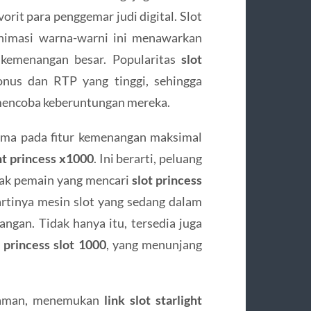
vorit para penggemar judi digital. Slot
animasi warna-warni ini menawarkan
kemenangan besar. Popularitas
slot
bonus dan RTP yang tinggi, sehingga
mencoba keberuntungan mereka.
ama pada fitur kemenangan maksimal
ht princess x1000
. Ini berarti, peluang
yak pemain yang mencari
slot princess
artinya mesin slot yang sedang dalam
ngan. Tidak hanya itu, tersedia juga
n
princess slot 1000
, yang menunjang
laman, menemukan
link slot starlight