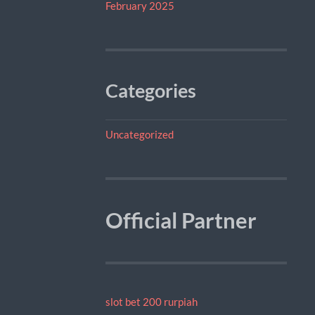
February 2025
Categories
Uncategorized
Official Partner
slot bet 200 rurpiah