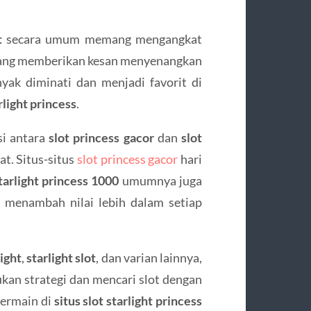
t
secara umum memang mengangkat
k yang memberikan kesan menyenangkan
anyak diminati dan menjadi favorit di
arlight princess
.
si antara
slot princess gacor
dan
slot
at. Situs-situs
slot princess gacor
hari
tarlight princess 1000
umumnya juga
menambah nilai lebih dalam setiap
light
,
starlight slot
, dan varian lainnya,
kan strategi dan mencari slot dengan
bermain di
situs slot starlight princess