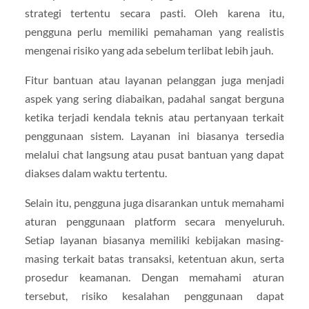
strategi tertentu secara pasti. Oleh karena itu,
pengguna perlu memiliki pemahaman yang realistis
mengenai risiko yang ada sebelum terlibat lebih jauh.
Fitur bantuan atau layanan pelanggan juga menjadi
aspek yang sering diabaikan, padahal sangat berguna
ketika terjadi kendala teknis atau pertanyaan terkait
penggunaan sistem. Layanan ini biasanya tersedia
melalui chat langsung atau pusat bantuan yang dapat
diakses dalam waktu tertentu.
Selain itu, pengguna juga disarankan untuk memahami
aturan penggunaan platform secara menyeluruh.
Setiap layanan biasanya memiliki kebijakan masing-
masing terkait batas transaksi, ketentuan akun, serta
prosedur keamanan. Dengan memahami aturan
tersebut, risiko kesalahan penggunaan dapat