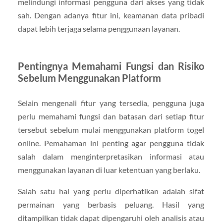
melindungi informasi pengguna dari akses yang tidak
sah. Dengan adanya fitur ini, keamanan data pribadi
dapat lebih terjaga selama penggunaan layanan.
Pentingnya Memahami Fungsi dan Risiko
Sebelum Menggunakan Platform
Selain mengenali fitur yang tersedia, pengguna juga
perlu memahami fungsi dan batasan dari setiap fitur
tersebut sebelum mulai menggunakan platform togel
online. Pemahaman ini penting agar pengguna tidak
salah dalam menginterpretasikan informasi atau
menggunakan layanan di luar ketentuan yang berlaku.
Salah satu hal yang perlu diperhatikan adalah sifat
permainan yang berbasis peluang. Hasil yang
ditampilkan tidak dapat dipengaruhi oleh analisis atau