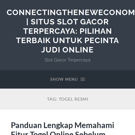
CONNECTINGTHENEWECONOM
| SITUS SLOT GACOR
TERPERCAYA: PILIHAN
TERBAIK UNTUK PECINTA
JUDI ONLINE
Slot Gacor Terpercaya
SHOW MENU
TAG:
TOGEL RESMI
Panduan Lengkap Memahami
Fitur Togel Online Sebelum