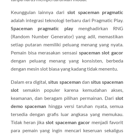
Keunggulan lainnya dari
slot spaceman pragmatic
adalah integrasi teknologi terbaru dari Pragmatic Play.
Spaceman pragmatic play
menghadirkan RNG
(Random Number Generator) yang adil, memastikan
setiap putaran memiliki peluang menang yang nyata.
Pemain bisa merasakan sensasi
spaceman slot gacor
dengan peluang menang yang konsisten, berbeda
dengan mesin slot biasa yang kadang tidak menentu.
Dalam era digital,
situs spaceman
dan
situs spaceman
slot
semakin populer karena kemudahan akses,
keamanan, dan beragam pilihan permainan. Dari
slot
demo spaceman
hingga versi taruhan nyata, semua
tersedia dengan grafis luar angkasa yang memukau.
Tidak heran jika
slot spaceman gacor
menjadi favorit
para pemain yang ingin mencari keseruan sekaligus