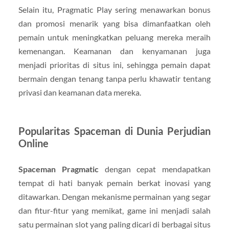
Selain itu, Pragmatic Play sering menawarkan bonus
dan promosi menarik yang bisa dimanfaatkan oleh
pemain untuk meningkatkan peluang mereka meraih
kemenangan. Keamanan dan kenyamanan juga
menjadi prioritas di situs ini, sehingga pemain dapat
bermain dengan tenang tanpa perlu khawatir tentang
privasi dan keamanan data mereka.
Popularitas Spaceman di Dunia Perjudian
Online
Spaceman Pragmatic
dengan cepat mendapatkan
tempat di hati banyak pemain berkat inovasi yang
ditawarkan. Dengan mekanisme permainan yang segar
dan fitur-fitur yang memikat, game ini menjadi salah
satu permainan slot yang paling dicari di berbagai situs