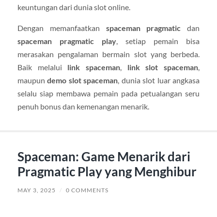
keuntungan dari dunia slot online.
Dengan memanfaatkan
spaceman pragmatic
dan
spaceman pragmatic play
, setiap pemain bisa
merasakan pengalaman bermain slot yang berbeda.
Baik melalui
link spaceman
,
link slot spaceman
,
maupun
demo slot spaceman
, dunia slot luar angkasa
selalu siap membawa pemain pada petualangan seru
penuh bonus dan kemenangan menarik.
Spaceman: Game Menarik dari
Pragmatic Play yang Menghibur
MAY 3, 2025
/
0 COMMENTS