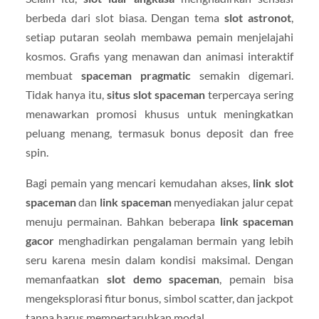
berbeda dari slot biasa. Dengan tema
slot astronot
,
setiap putaran seolah membawa pemain menjelajahi
kosmos. Grafis yang menawan dan animasi interaktif
membuat
spaceman pragmatic
semakin digemari.
Tidak hanya itu,
situs slot spaceman
terpercaya sering
menawarkan promosi khusus untuk meningkatkan
peluang menang, termasuk bonus deposit dan free
spin.
Bagi pemain yang mencari kemudahan akses,
link slot
spaceman
dan
link spaceman
menyediakan jalur cepat
menuju permainan. Bahkan beberapa
link spaceman
gacor
menghadirkan pengalaman bermain yang lebih
seru karena mesin dalam kondisi maksimal. Dengan
memanfaatkan
slot demo spaceman
, pemain bisa
mengeksplorasi fitur bonus, simbol scatter, dan jackpot
tanpa harus mempertaruhkan modal.