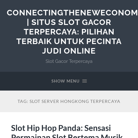
CONNECTINGTHENEWECONOM
| SITUS SLOT GACOR
TERPERCAYA: PILIHAN
TERBAIK UNTUK PECINTA
JUDI ONLINE
Slot Gacor Terpercaya
SHOW MENU
TAG:
SLOT SERVER HONGKONG TERPERCAYA
Slot Hip Hop Panda: Sensasi
Permainan Slot Bertema Musik