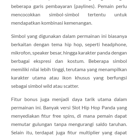
beberapa garis pembayaran (paylines). Pemain perlu
mencocokkan simbol-simbol tertentu untuk
mendapatkan kombinasi kemenangan.
Simbol yang digunakan dalam permainan ini biasanya
berkaitan dengan tema hip hop, seperti headphone,
mikrofon, speaker besar, hingga karakter panda dengan
berbagai ekspresi dan kostum. Beberapa simbol
memiliki nilai lebih tinggi, terutama yang menampilkan
karakter utama atau ikon khusus yang berfungsi
sebagai simbol wild atau scatter.
Fitur bonus juga menjadi daya tarik utama dalam
permainan ini. Banyak versi Slot Hip Hop Panda yang
menyediakan fitur free spins, di mana pemain dapat
memutar gulungan tanpa mengurangi saldo taruhan.
Selain itu, terdapat juga fitur multiplier yang dapat