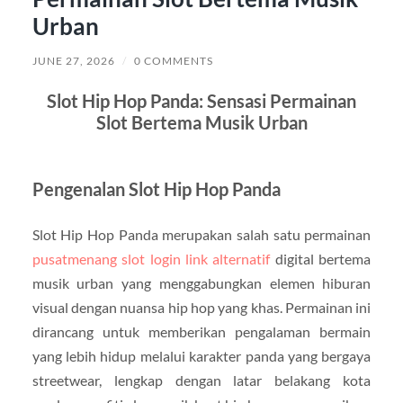
Urban
JUNE 27, 2026
/
0 COMMENTS
Slot Hip Hop Panda: Sensasi Permainan
Slot Bertema Musik Urban
Pengenalan Slot Hip Hop Panda
Slot Hip Hop Panda merupakan salah satu permainan
pusatmenang slot login link alternatif
digital bertema
musik urban yang menggabungkan elemen hiburan
visual dengan nuansa hip hop yang khas. Permainan ini
dirancang untuk memberikan pengalaman bermain
yang lebih hidup melalui karakter panda yang bergaya
streetwear, lengkap dengan latar belakang kota