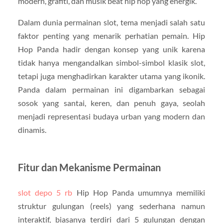
modern, grafiti, dan musik beat hip hop yang energik.
Dalam dunia permainan slot, tema menjadi salah satu
faktor penting yang menarik perhatian pemain. Hip
Hop Panda hadir dengan konsep yang unik karena
tidak hanya mengandalkan simbol-simbol klasik slot,
tetapi juga menghadirkan karakter utama yang ikonik.
Panda dalam permainan ini digambarkan sebagai
sosok yang santai, keren, dan penuh gaya, seolah
menjadi representasi budaya urban yang modern dan
dinamis.
Fitur dan Mekanisme Permainan
slot depo 5 rb
Hip Hop Panda umumnya memiliki
struktur gulungan (reels) yang sederhana namun
interaktif, biasanya terdiri dari 5 gulungan dengan