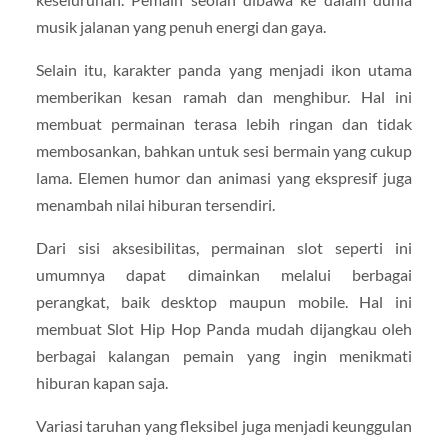
musik jalanan yang penuh energi dan gaya.
Selain itu, karakter panda yang menjadi ikon utama
memberikan kesan ramah dan menghibur. Hal ini
membuat permainan terasa lebih ringan dan tidak
membosankan, bahkan untuk sesi bermain yang cukup
lama. Elemen humor dan animasi yang ekspresif juga
menambah nilai hiburan tersendiri.
Dari sisi aksesibilitas, permainan slot seperti ini
umumnya dapat dimainkan melalui berbagai
perangkat, baik desktop maupun mobile. Hal ini
membuat Slot Hip Hop Panda mudah dijangkau oleh
berbagai kalangan pemain yang ingin menikmati
hiburan kapan saja.
Variasi taruhan yang fleksibel juga menjadi keunggulan