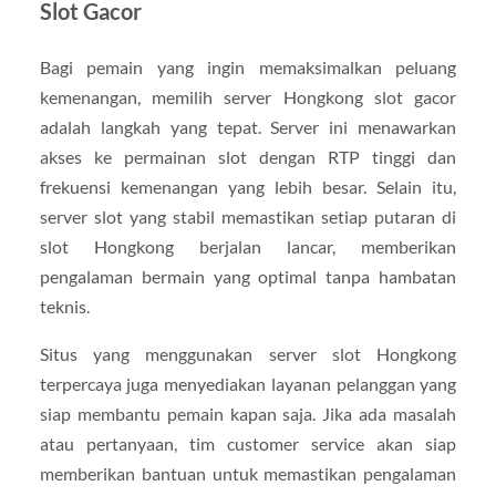
Slot Gacor
Bagi pemain yang ingin memaksimalkan peluang
kemenangan, memilih server Hongkong slot gacor
adalah langkah yang tepat. Server ini menawarkan
akses ke permainan slot dengan RTP tinggi dan
frekuensi kemenangan yang lebih besar. Selain itu,
server slot yang stabil memastikan setiap putaran di
slot Hongkong berjalan lancar, memberikan
pengalaman bermain yang optimal tanpa hambatan
teknis.
Situs yang menggunakan server slot Hongkong
terpercaya juga menyediakan layanan pelanggan yang
siap membantu pemain kapan saja. Jika ada masalah
atau pertanyaan, tim customer service akan siap
memberikan bantuan untuk memastikan pengalaman