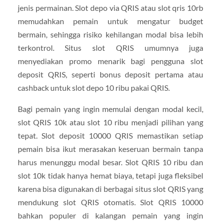
jenis permainan. Slot depo via QRIS atau slot qris 10rb
memudahkan pemain untuk mengatur budget
bermain, sehingga risiko kehilangan modal bisa lebih
terkontrol. Situs slot QRIS umumnya juga
menyediakan promo menarik bagi pengguna slot
deposit QRIS, seperti bonus deposit pertama atau
cashback untuk slot depo 10 ribu pakai QRIS.
Bagi pemain yang ingin memulai dengan modal kecil,
slot QRIS 10k atau slot 10 ribu menjadi pilihan yang
tepat. Slot deposit 10000 QRIS memastikan setiap
pemain bisa ikut merasakan keseruan bermain tanpa
harus menunggu modal besar. Slot QRIS 10 ribu dan
slot 10k tidak hanya hemat biaya, tetapi juga fleksibel
karena bisa digunakan di berbagai situs slot QRIS yang
mendukung slot QRIS otomatis. Slot QRIS 10000
bahkan populer di kalangan pemain yang ingin