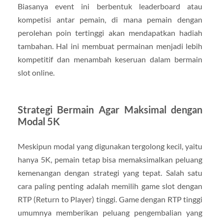
Biasanya event ini berbentuk leaderboard atau
kompetisi antar pemain, di mana pemain dengan
perolehan poin tertinggi akan mendapatkan hadiah
tambahan. Hal ini membuat permainan menjadi lebih
kompetitif dan menambah keseruan dalam bermain
slot online.
Strategi Bermain Agar Maksimal dengan
Modal 5K
Meskipun modal yang digunakan tergolong kecil, yaitu
hanya 5K, pemain tetap bisa memaksimalkan peluang
kemenangan dengan strategi yang tepat. Salah satu
cara paling penting adalah memilih game slot dengan
RTP (Return to Player) tinggi. Game dengan RTP tinggi
umumnya memberikan peluang pengembalian yang