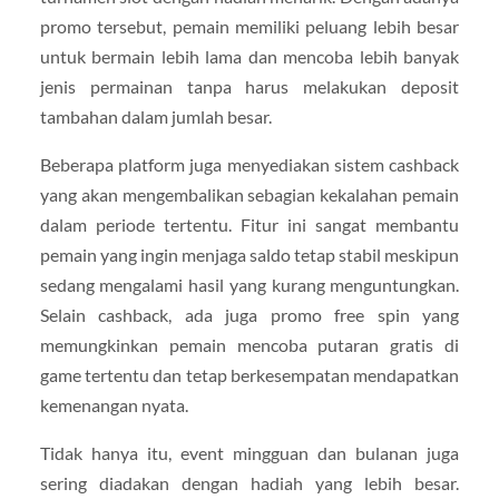
promo tersebut, pemain memiliki peluang lebih besar
untuk bermain lebih lama dan mencoba lebih banyak
jenis permainan tanpa harus melakukan deposit
tambahan dalam jumlah besar.
Beberapa platform juga menyediakan sistem cashback
yang akan mengembalikan sebagian kekalahan pemain
dalam periode tertentu. Fitur ini sangat membantu
pemain yang ingin menjaga saldo tetap stabil meskipun
sedang mengalami hasil yang kurang menguntungkan.
Selain cashback, ada juga promo free spin yang
memungkinkan pemain mencoba putaran gratis di
game tertentu dan tetap berkesempatan mendapatkan
kemenangan nyata.
Tidak hanya itu, event mingguan dan bulanan juga
sering diadakan dengan hadiah yang lebih besar.