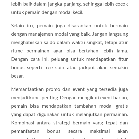
lebih baik dalam jangka panjang, sehingga lebih cocok
untuk pemain dengan modal kecil.
Selain itu, pemain juga disarankan untuk bermain
dengan manajemen modal yang baik. Jangan langsung
menghabiskan saldo dalam waktu singkat, tetapi atur
ritme permainan agar bisa bertahan lebih lama.
Dengan cara ini, peluang untuk mendapatkan fitur
bonus seperti free spin atau jackpot akan semakin
besar.
Memanfaatkan promo dan event yang tersedia juga
menjadi kunci penting. Dengan mengikuti event harian,
pemain bisa mendapatkan tambahan modal gratis
yang dapat digunakan untuk melanjutkan permainan.
Kombinasi antara strategi bermain yang tepat dan
pemanfaatan bonus secara maksimal akan