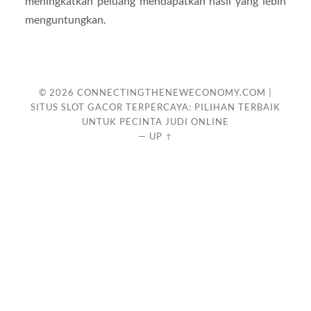
meningkatkan peluang mendapatkan hasil yang lebih
menguntungkan.
© 2026
CONNECTINGTHENEWECONOMY.COM |
SITUS SLOT GACOR TERPERCAYA: PILIHAN TERBAIK
UNTUK PECINTA JUDI ONLINE
—
UP ↑