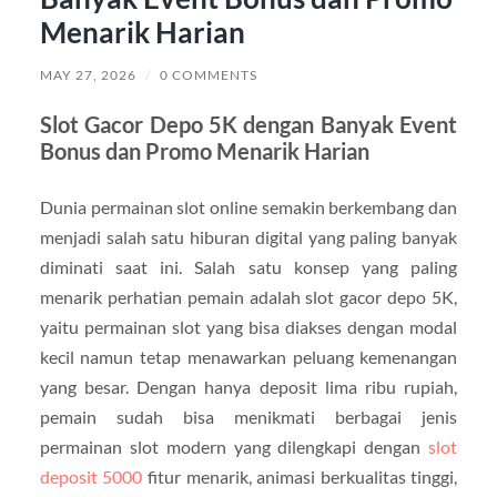
Menarik Harian
MAY 27, 2026
/
0 COMMENTS
Slot Gacor Depo 5K dengan Banyak Event
Bonus dan Promo Menarik Harian
Dunia permainan slot online semakin berkembang dan
menjadi salah satu hiburan digital yang paling banyak
diminati saat ini. Salah satu konsep yang paling
menarik perhatian pemain adalah slot gacor depo 5K,
yaitu permainan slot yang bisa diakses dengan modal
kecil namun tetap menawarkan peluang kemenangan
yang besar. Dengan hanya deposit lima ribu rupiah,
pemain sudah bisa menikmati berbagai jenis
permainan slot modern yang dilengkapi dengan
slot
deposit 5000
fitur menarik, animasi berkualitas tinggi,