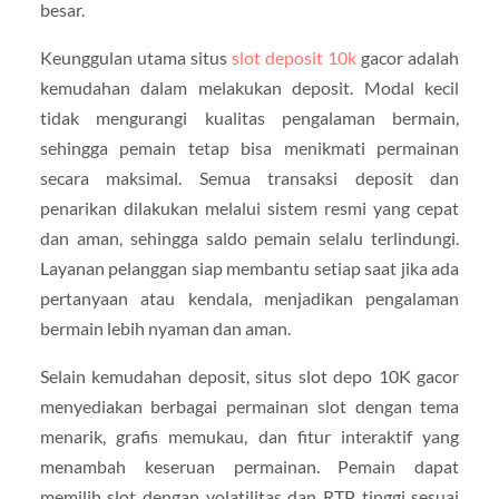
besar.
Keunggulan utama situs
slot deposit 10k
gacor adalah
kemudahan dalam melakukan deposit. Modal kecil
tidak mengurangi kualitas pengalaman bermain,
sehingga pemain tetap bisa menikmati permainan
secara maksimal. Semua transaksi deposit dan
penarikan dilakukan melalui sistem resmi yang cepat
dan aman, sehingga saldo pemain selalu terlindungi.
Layanan pelanggan siap membantu setiap saat jika ada
pertanyaan atau kendala, menjadikan pengalaman
bermain lebih nyaman dan aman.
Selain kemudahan deposit, situs slot depo 10K gacor
menyediakan berbagai permainan slot dengan tema
menarik, grafis memukau, dan fitur interaktif yang
menambah keseruan permainan. Pemain dapat
memilih slot dengan volatilitas dan RTP tinggi sesuai