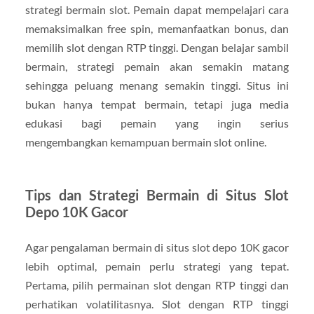
strategi bermain slot. Pemain dapat mempelajari cara
memaksimalkan free spin, memanfaatkan bonus, dan
memilih slot dengan RTP tinggi. Dengan belajar sambil
bermain, strategi pemain akan semakin matang
sehingga peluang menang semakin tinggi. Situs ini
bukan hanya tempat bermain, tetapi juga media
edukasi bagi pemain yang ingin serius
mengembangkan kemampuan bermain slot online.
Tips dan Strategi Bermain di Situs Slot
Depo 10K Gacor
Agar pengalaman bermain di situs slot depo 10K gacor
lebih optimal, pemain perlu strategi yang tepat.
Pertama, pilih permainan slot dengan RTP tinggi dan
perhatikan volatilitasnya. Slot dengan RTP tinggi