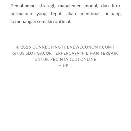
Pemahaman strategi, manajemen modal, dan fitur
permainan yang tepat akan membuat peluang
kemenangan semakin optimal.
© 2026
CONNECTINGTHENEWECONOMY.COM |
SITUS SLOT GACOR TERPERCAYA: PILIHAN TERBAIK
UNTUK PECINTA JUDI ONLINE
—
UP ↑