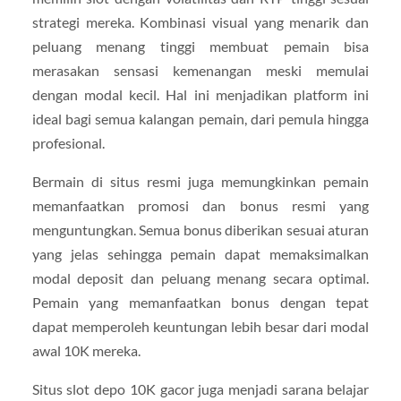
strategi mereka. Kombinasi visual yang menarik dan
peluang menang tinggi membuat pemain bisa
merasakan sensasi kemenangan meski memulai
dengan modal kecil. Hal ini menjadikan platform ini
ideal bagi semua kalangan pemain, dari pemula hingga
profesional.
Bermain di situs resmi juga memungkinkan pemain
memanfaatkan promosi dan bonus resmi yang
menguntungkan. Semua bonus diberikan sesuai aturan
yang jelas sehingga pemain dapat memaksimalkan
modal deposit dan peluang menang secara optimal.
Pemain yang memanfaatkan bonus dengan tepat
dapat memperoleh keuntungan lebih besar dari modal
awal 10K mereka.
Situs slot depo 10K gacor juga menjadi sarana belajar