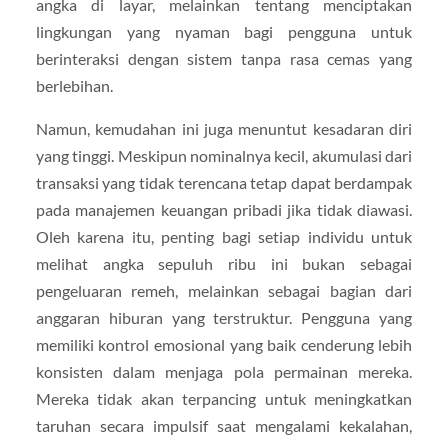
angka di layar, melainkan tentang menciptakan
lingkungan yang nyaman bagi pengguna untuk
berinteraksi dengan sistem tanpa rasa cemas yang
berlebihan.
Namun, kemudahan ini juga menuntut kesadaran diri
yang tinggi. Meskipun nominalnya kecil, akumulasi dari
transaksi yang tidak terencana tetap dapat berdampak
pada manajemen keuangan pribadi jika tidak diawasi.
Oleh karena itu, penting bagi setiap individu untuk
melihat angka sepuluh ribu ini bukan sebagai
pengeluaran remeh, melainkan sebagai bagian dari
anggaran hiburan yang terstruktur. Pengguna yang
memiliki kontrol emosional yang baik cenderung lebih
konsisten dalam menjaga pola permainan mereka.
Mereka tidak akan terpancing untuk meningkatkan
taruhan secara impulsif saat mengalami kekalahan,