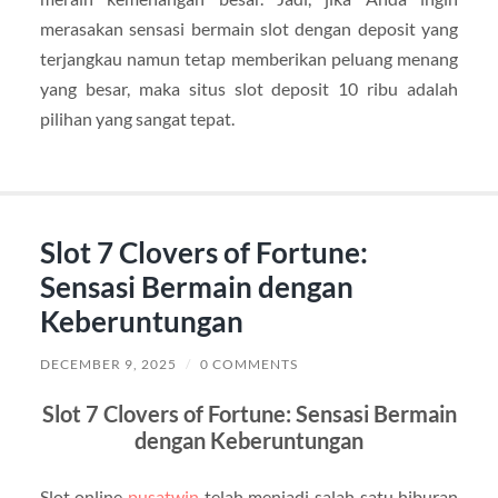
merasakan sensasi bermain slot dengan deposit yang
terjangkau namun tetap memberikan peluang menang
yang besar, maka situs slot deposit 10 ribu adalah
pilihan yang sangat tepat.
Slot 7 Clovers of Fortune:
Sensasi Bermain dengan
Keberuntungan
DECEMBER 9, 2025
/
0 COMMENTS
Slot 7 Clovers of Fortune: Sensasi Bermain
dengan Keberuntungan
Slot online
pusatwin
telah menjadi salah satu hiburan