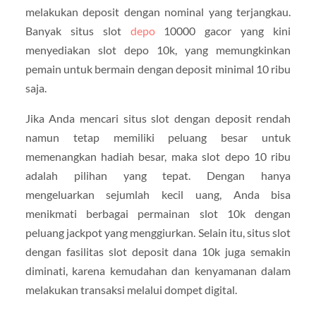
melakukan deposit dengan nominal yang terjangkau.
Banyak situs slot
depo
10000 gacor yang kini
menyediakan slot depo 10k, yang memungkinkan
pemain untuk bermain dengan deposit minimal 10 ribu
saja.
Jika Anda mencari situs slot dengan deposit rendah
namun tetap memiliki peluang besar untuk
memenangkan hadiah besar, maka slot depo 10 ribu
adalah pilihan yang tepat. Dengan hanya
mengeluarkan sejumlah kecil uang, Anda bisa
menikmati berbagai permainan slot 10k dengan
peluang jackpot yang menggiurkan. Selain itu, situs slot
dengan fasilitas slot deposit dana 10k juga semakin
diminati, karena kemudahan dan kenyamanan dalam
melakukan transaksi melalui dompet digital.