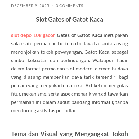
DECEMBER 9, 2025
/
0 COMMENTS
Slot Gates of Gatot Kaca
slot depo 10k gacor
Gates of Gatot Kaca
merupakan
salah satu permainan bertema budaya Nusantara yang
menonjolkan tokoh pewayangan, Gatot Kaca, sebagai
simbol kekuatan dan perlindungan. Walaupun hadir
dalam format permainan slot modern, elemen budaya
yang diusung memberikan daya tarik tersendiri bagi
pemain yang menyukai tema lokal. Artikel ini mengulas
fitur, mekanisme, serta aspek menarik yang ditawarkan
permainan ini dalam sudut pandang informatif, tanpa
mendorong aktivitas perjudian.
Tema dan Visual yang Mengangkat Tokoh