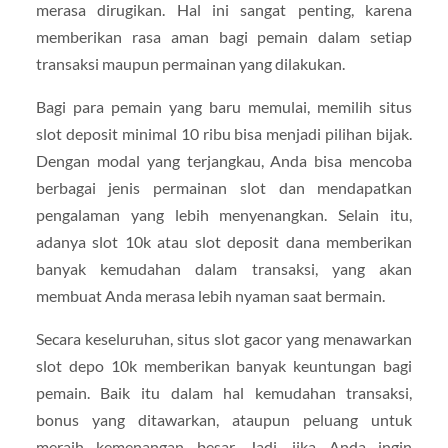
merasa dirugikan. Hal ini sangat penting, karena
memberikan rasa aman bagi pemain dalam setiap
transaksi maupun permainan yang dilakukan.
Bagi para pemain yang baru memulai, memilih situs
slot deposit minimal 10 ribu bisa menjadi pilihan bijak.
Dengan modal yang terjangkau, Anda bisa mencoba
berbagai jenis permainan slot dan mendapatkan
pengalaman yang lebih menyenangkan. Selain itu,
adanya slot 10k atau slot deposit dana memberikan
banyak kemudahan dalam transaksi, yang akan
membuat Anda merasa lebih nyaman saat bermain.
Secara keseluruhan, situs slot gacor yang menawarkan
slot depo 10k memberikan banyak keuntungan bagi
pemain. Baik itu dalam hal kemudahan transaksi,
bonus yang ditawarkan, ataupun peluang untuk
meraih kemenangan besar. Jadi, jika Anda ingin