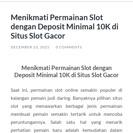
Menikmati Permainan Slot
dengan Deposit Minimal 10K di
Situs Slot Gacor
DECEMBER 23, 2025
/
0 COMMENTS
Menikmati Permainan Slot dengan
Deposit Minimal 10K di Situs Slot Gacor
Saat ini, permainan slot online semakin populer di
kalangan pemain judi daring. Banyaknya pilihan situs
slot yang menawarkan berbagai jenis permainan
membuat pemain semakin tertarik untuk mencoba
peruntungannya. Salah satu hal yang menarik
perhatian pemain baru adalah kemudahan dalam