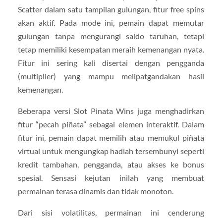
Scatter dalam satu tampilan gulungan, fitur free spins
akan aktif. Pada mode ini, pemain dapat memutar
gulungan tanpa mengurangi saldo taruhan, tetapi
tetap memiliki kesempatan meraih kemenangan nyata.
Fitur ini sering kali disertai dengan pengganda
(multiplier) yang mampu melipatgandakan hasil
kemenangan.
Beberapa versi Slot Pinata Wins juga menghadirkan
fitur “pecah piñata” sebagai elemen interaktif. Dalam
fitur ini, pemain dapat memilih atau memukul piñata
virtual untuk mengungkap hadiah tersembunyi seperti
kredit tambahan, pengganda, atau akses ke bonus
spesial. Sensasi kejutan inilah yang membuat
permainan terasa dinamis dan tidak monoton.
Dari sisi volatilitas, permainan ini cenderung