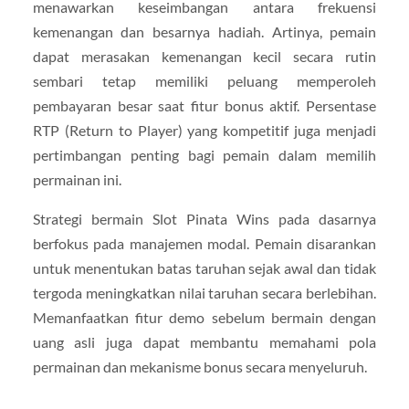
menawarkan keseimbangan antara frekuensi
kemenangan dan besarnya hadiah. Artinya, pemain
dapat merasakan kemenangan kecil secara rutin
sembari tetap memiliki peluang memperoleh
pembayaran besar saat fitur bonus aktif. Persentase
RTP (Return to Player) yang kompetitif juga menjadi
pertimbangan penting bagi pemain dalam memilih
permainan ini.
Strategi bermain Slot Pinata Wins pada dasarnya
berfokus pada manajemen modal. Pemain disarankan
untuk menentukan batas taruhan sejak awal dan tidak
tergoda meningkatkan nilai taruhan secara berlebihan.
Memanfaatkan fitur demo sebelum bermain dengan
uang asli juga dapat membantu memahami pola
permainan dan mekanisme bonus secara menyeluruh.