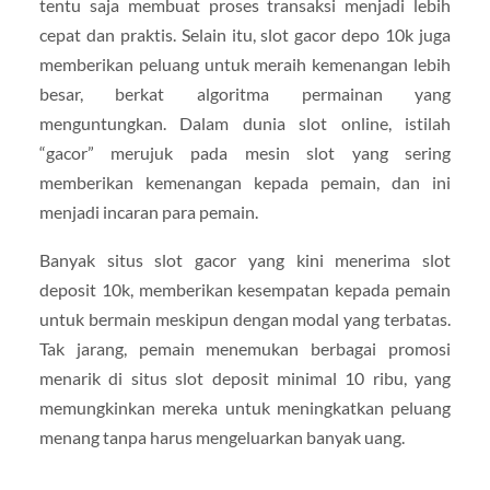
tentu saja membuat proses transaksi menjadi lebih
cepat dan praktis. Selain itu, slot gacor depo 10k juga
memberikan peluang untuk meraih kemenangan lebih
besar, berkat algoritma permainan yang
menguntungkan. Dalam dunia slot online, istilah
“gacor” merujuk pada mesin slot yang sering
memberikan kemenangan kepada pemain, dan ini
menjadi incaran para pemain.
Banyak situs slot gacor yang kini menerima slot
deposit 10k, memberikan kesempatan kepada pemain
untuk bermain meskipun dengan modal yang terbatas.
Tak jarang, pemain menemukan berbagai promosi
menarik di situs slot deposit minimal 10 ribu, yang
memungkinkan mereka untuk meningkatkan peluang
menang tanpa harus mengeluarkan banyak uang.