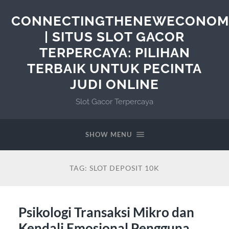
CONNECTINGTHENEWECONOM
| SITUS SLOT GACOR
TERPERCAYA: PILIHAN
TERBAIK UNTUK PECINTA
JUDI ONLINE
Slot Gacor Terpercaya
SHOW MENU
TAG:
SLOT DEPOSIT 10K
Psikologi Transaksi Mikro dan
Kendali Emosional Pengguna