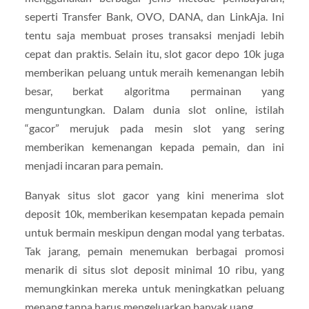
seperti Transfer Bank, OVO, DANA, dan LinkAja. Ini
tentu saja membuat proses transaksi menjadi lebih
cepat dan praktis. Selain itu, slot gacor depo 10k juga
memberikan peluang untuk meraih kemenangan lebih
besar, berkat algoritma permainan yang
menguntungkan. Dalam dunia slot online, istilah
“gacor” merujuk pada mesin slot yang sering
memberikan kemenangan kepada pemain, dan ini
menjadi incaran para pemain.
Banyak situs slot gacor yang kini menerima slot
deposit 10k, memberikan kesempatan kepada pemain
untuk bermain meskipun dengan modal yang terbatas.
Tak jarang, pemain menemukan berbagai promosi
menarik di situs slot deposit minimal 10 ribu, yang
memungkinkan mereka untuk meningkatkan peluang
menang tanpa harus mengeluarkan banyak uang.