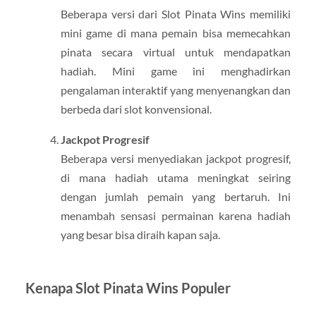
Beberapa versi dari Slot Pinata Wins memiliki
mini game di mana pemain bisa memecahkan
pinata secara virtual untuk mendapatkan
hadiah. Mini game ini menghadirkan
pengalaman interaktif yang menyenangkan dan
berbeda dari slot konvensional.
Jackpot Progresif
Beberapa versi menyediakan jackpot progresif,
di mana hadiah utama meningkat seiring
dengan jumlah pemain yang bertaruh. Ini
menambah sensasi permainan karena hadiah
yang besar bisa diraih kapan saja.
Kenapa Slot Pinata Wins Populer