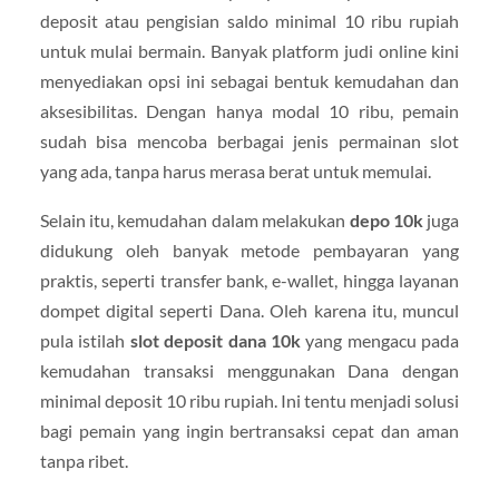
deposit atau pengisian saldo minimal 10 ribu rupiah
untuk mulai bermain. Banyak platform judi online kini
menyediakan opsi ini sebagai bentuk kemudahan dan
aksesibilitas. Dengan hanya modal 10 ribu, pemain
sudah bisa mencoba berbagai jenis permainan slot
yang ada, tanpa harus merasa berat untuk memulai.
Selain itu, kemudahan dalam melakukan
depo 10k
juga
didukung oleh banyak metode pembayaran yang
praktis, seperti transfer bank, e-wallet, hingga layanan
dompet digital seperti Dana. Oleh karena itu, muncul
pula istilah
slot deposit dana 10k
yang mengacu pada
kemudahan transaksi menggunakan Dana dengan
minimal deposit 10 ribu rupiah. Ini tentu menjadi solusi
bagi pemain yang ingin bertransaksi cepat dan aman
tanpa ribet.