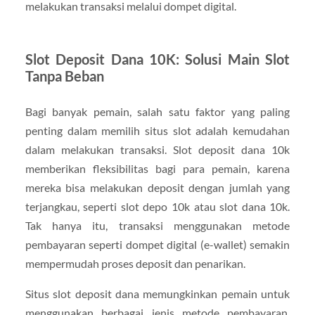
melakukan transaksi melalui dompet digital.
Slot Deposit Dana 10K: Solusi Main Slot
Tanpa Beban
Bagi banyak pemain, salah satu faktor yang paling
penting dalam memilih situs slot adalah kemudahan
dalam melakukan transaksi. Slot deposit dana 10k
memberikan fleksibilitas bagi para pemain, karena
mereka bisa melakukan deposit dengan jumlah yang
terjangkau, seperti slot depo 10k atau slot dana 10k.
Tak hanya itu, transaksi menggunakan metode
pembayaran seperti dompet digital (e-wallet) semakin
mempermudah proses deposit dan penarikan.
Situs slot deposit dana memungkinkan pemain untuk
menggunakan berbagai jenis metode pembayaran,