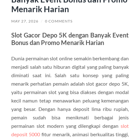
Menarik Harian
MAY 27, 2026
/
0 COMMENTS
Slot Gacor Depo 5K dengan Banyak Event
Bonus dan Promo Menarik Harian
Dunia permainan slot online semakin berkembang dan
menjadi salah satu hiburan digital yang paling banyak
diminati saat ini. Salah satu konsep yang paling
menarik perhatian pemain adalah slot gacor depo 5K,
yaitu permainan slot yang bisa diakses dengan modal
kecil namun tetap menawarkan peluang kemenangan
yang besar. Dengan hanya deposit lima ribu rupiah,
pemain sudah bisa menikmati berbagai jenis
permainan slot modern yang dilengkapi dengan
slot
deposit 5000
fitur menarik, animasi berkualitas tinggi,