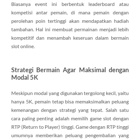
Biasanya event ini berbentuk leaderboard atau
kompetisi antar pemain, di mana pemain dengan
perolehan poin tertinggi akan mendapatkan hadiah
tambahan. Hal ini membuat permainan menjadi lebih
kompetitif dan menambah keseruan dalam bermain
slot online.
Strategi Bermain Agar Maksimal dengan
Modal 5K
Meskipun modal yang digunakan tergolong kecil, yaitu
hanya 5K, pemain tetap bisa memaksimalkan peluang
kemenangan dengan strategi yang tepat. Salah satu
cara paling penting adalah memilih game slot dengan
RTP (Return to Player) tinggi. Game dengan RTP tinggi
umumnya memberikan peluang pengembalian yang