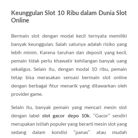
Keunggulan Slot 10 Ribu dalam Dunia Slot
Online
Bermain slot dengan modal kecil ternyata memiliki
banyak keunggulan. Salah satunya adalah risiko yang
lebih minim. Karena taruhan dan deposit yang kecil,
pemain tidak perlu khawatir kehilangan banyak uang
sekaligus. Selain itu, dengan modal 10 ribu, pemain
tetap bisa merasakan sensasi bermain slot online
dengan berbagai fitur menarik yang ditawarkan oleh
provider game.
Selain itu, banyak pemain yang mencari mesin slot
dengan label
slot gacor depo 10k
. “Gacor” sendiri
merupakan istilah populer yang berarti mesin slot yang
sedang dalam kondisi “panas” atau mudah