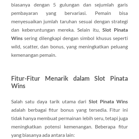
biasanya dengan 5 gulungan dan sejumlah garis
pembayaran yang bervariasi. Pemain bisa
menyesuaikan jumlah taruhan sesuai dengan strategi
dan keberuntungan mereka. Selain itu,
Slot Pinata
Wins
sering dilengkapi dengan simbol khusus seperti
wild, scatter, dan bonus, yang meningkatkan peluang
kemenangan pemain.
Fitur-Fitur Menarik dalam Slot Pinata
Wins
Salah satu daya tarik utama dari
Slot Pinata Wins
adalah berbagai fitur bonus yang tersedia. Fitur ini
tidak hanya membuat permainan lebih seru, tetapi juga
meningkatkan potensi kemenangan. Beberapa fitur
yang biasanya ada antara lain: