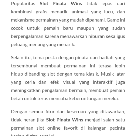
Popularitas
Slot Pinata Wins
tidak lepas dari
kombinasi grafis menarik, animasi yang lucu, dan
mekanisme permainan yang mudah dipahami. Game ini
cocok untuk pemain baru maupun yang sudah
berpengalaman karena menawarkan hiburan sekaligus
peluang menang yang menarik.
Selain itu, tema pesta dengan pinata dan hadiah yang
tersembunyi membuat permainan ini terasa lebih
hidup dibanding slot dengan tema klasik. Musik latar
yang ceria dan efek visual yang interaktif juga
meningkatkan pengalaman bermain, membuat pemain
betah untuk terus mencoba keberuntungan mereka.
Dengan semua fitur dan keseruan yang ditawarkan,
tidak heran jika
Slot Pinata Wins
menjadi salah satu
permainan slot online favorit di kalangan pecinta
kasino digital saat ini.