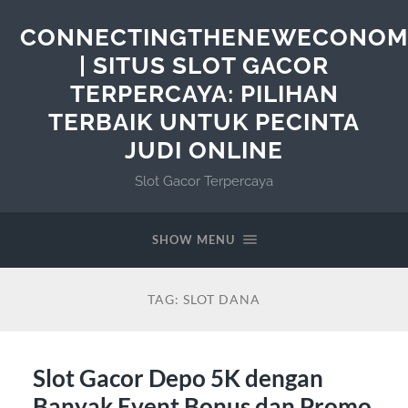
CONNECTINGTHENEWECONOM
| SITUS SLOT GACOR
TERPERCAYA: PILIHAN
TERBAIK UNTUK PECINTA
JUDI ONLINE
Slot Gacor Terpercaya
SHOW MENU
TAG:
SLOT DANA
Slot Gacor Depo 5K dengan
Banyak Event Bonus dan Promo