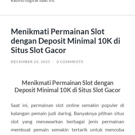
Menikmati Permainan Slot
dengan Deposit Minimal 10K di
Situs Slot Gacor
DECEMBER 23, 2025
/
0 COMMENTS
Menikmati Permainan Slot dengan
Deposit Minimal 10K di Situs Slot Gacor
Saat ini, permainan slot online semakin populer di
kalangan pemain judi daring. Banyaknya pilihan situs
slot yang menawarkan berbagai jenis permainan
membuat pemain semakin tertarik untuk mencoba