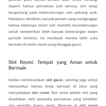
Seperti halnya permainan judi lainnya, slot tetap
bergantung pada keberuntungan dan peluang acak.
Meskipun demikian, banyak pemain yang menganggap
bahwa beberapa mesin slot memiliki kecenderungan
untuk memberikan lebih banyak kemenangan dalam
periode tertentu. Ini membuat mereka lebih suka
bermain di mesin-mesin yang dianggap gacor.
Slot Resmi: Tempat yang Aman untuk
Bermain
Ketika membicarakan
slot gacor
, penting juga untuk
memastikan bahwa Anda bermain di situs yang
menyediakan
slot resmi
. Slot resmi adalah slot yang
disediakan oleh penyedia permainan yang terdaftar
dan memiliki lisensi resmi. Bermain di
slot resmi