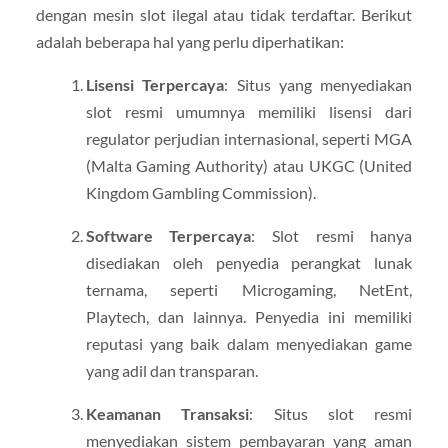
dengan mesin slot ilegal atau tidak terdaftar. Berikut
adalah beberapa hal yang perlu diperhatikan:
Lisensi Terpercaya
: Situs yang menyediakan
slot resmi umumnya memiliki lisensi dari
regulator perjudian internasional, seperti MGA
(Malta Gaming Authority) atau UKGC (United
Kingdom Gambling Commission).
Software Terpercaya
: Slot resmi hanya
disediakan oleh penyedia perangkat lunak
ternama, seperti Microgaming, NetEnt,
Playtech, dan lainnya. Penyedia ini memiliki
reputasi yang baik dalam menyediakan game
yang adil dan transparan.
Keamanan Transaksi
: Situs slot resmi
menyediakan sistem pembayaran yang aman