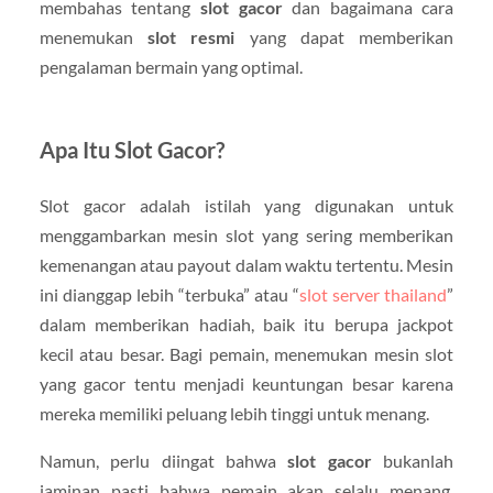
membahas tentang
slot gacor
dan bagaimana cara
menemukan
slot resmi
yang dapat memberikan
pengalaman bermain yang optimal.
Apa Itu Slot Gacor?
Slot gacor adalah istilah yang digunakan untuk
menggambarkan mesin slot yang sering memberikan
kemenangan atau payout dalam waktu tertentu. Mesin
ini dianggap lebih “terbuka” atau “
slot server thailand
”
dalam memberikan hadiah, baik itu berupa jackpot
kecil atau besar. Bagi pemain, menemukan mesin slot
yang gacor tentu menjadi keuntungan besar karena
mereka memiliki peluang lebih tinggi untuk menang.
Namun, perlu diingat bahwa
slot gacor
bukanlah
jaminan pasti bahwa pemain akan selalu menang.