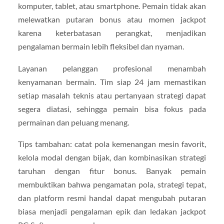
komputer, tablet, atau smartphone. Pemain tidak akan
melewatkan putaran bonus atau momen jackpot
karena keterbatasan perangkat, menjadikan
pengalaman bermain lebih fleksibel dan nyaman.
Layanan pelanggan profesional menambah
kenyamanan bermain. Tim siap 24 jam memastikan
setiap masalah teknis atau pertanyaan strategi dapat
segera diatasi, sehingga pemain bisa fokus pada
permainan dan peluang menang.
Tips tambahan: catat pola kemenangan mesin favorit,
kelola modal dengan bijak, dan kombinasikan strategi
taruhan dengan fitur bonus. Banyak pemain
membuktikan bahwa pengamatan pola, strategi tepat,
dan platform resmi handal dapat mengubah putaran
biasa menjadi pengalaman epik dan ledakan jackpot