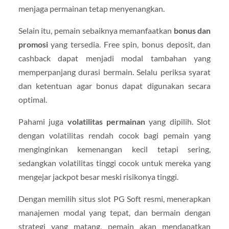
menjaga permainan tetap menyenangkan.
Selain itu, pemain sebaiknya memanfaatkan
bonus dan
promosi
yang tersedia. Free spin, bonus deposit, dan
cashback dapat menjadi modal tambahan yang
memperpanjang durasi bermain. Selalu periksa syarat
dan ketentuan agar bonus dapat digunakan secara
optimal.
Pahami juga
volatilitas permainan
yang dipilih. Slot
dengan volatilitas rendah cocok bagi pemain yang
menginginkan kemenangan kecil tetapi sering,
sedangkan volatilitas tinggi cocok untuk mereka yang
mengejar jackpot besar meski risikonya tinggi.
Dengan memilih situs slot PG Soft resmi, menerapkan
manajemen modal yang tepat, dan bermain dengan
strategi yang matang, pemain akan mendapatkan