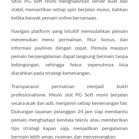
Situs PG Soft resmi menghadirkan server kuat dan
stabil, memastikan setiap spin berjalan mulus, bahkan
ketika banyak pemain online bersamaan.
Navigasi platform yang intuitif memudahkan pemain
menemukan menu permainan, fitur bonus, dan
informasi paylines dengan cepat. Pemula maupun
pemain berpengalaman dapat langsung bermain tanpa
kebingungan, sehingga fokus sepenuhnya bisa
diarahkan pada strategi kemenangan.
Transparansi permainan menjadi bukti
profesionalisme. Mesin slot PG Soft resmi berjalan
secara acak dan adil, menjamin setiap kemenangan fair.
Dukungan layanan pelanggan 24 jam siap membantu
pemain menghadapi kendala teknis atau memberikan
tips strategi kapan saja, menjadikan pengalaman
bermain lebih aman, nyaman, dan menyenangkan.