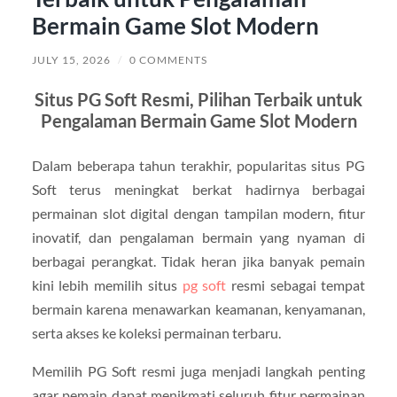
Bermain Game Slot Modern
JULY 15, 2026
/
0 COMMENTS
Situs PG Soft Resmi, Pilihan Terbaik untuk
Pengalaman Bermain Game Slot Modern
Dalam beberapa tahun terakhir, popularitas situs PG
Soft terus meningkat berkat hadirnya berbagai
permainan slot digital dengan tampilan modern, fitur
inovatif, dan pengalaman bermain yang nyaman di
berbagai perangkat. Tidak heran jika banyak pemain
kini lebih memilih situs
pg soft
resmi sebagai tempat
bermain karena menawarkan keamanan, kenyamanan,
serta akses ke koleksi permainan terbaru.
Memilih PG Soft resmi juga menjadi langkah penting
agar pemain dapat menikmati seluruh fitur permainan