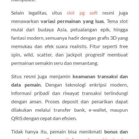
Selain legalitas, situs
slot pg soft
resmi juga
menawarkan
variasi permainan yang luas
. Tema slot
mulai dari budaya Asia, petualangan epik, hingga
fantasi modern, semuanya hadir dengan grafis 3D yang
memukau dan efek suara realistis. Fitur seperti free
spin, wild, scatter, dan jackpot progresif membuat
permainan semakin seru dan menantang.
Situs resmi juga menjamin
keamanan transaksi dan
data pemain
. Dengan teknologi enkripsi modern,
informasi pribadi dan riwayat transaksi terlindungi
dengan aman. Proses deposit dan penarikan dapat
dilakukan melalui transfer bank, e-wallet, maupun
QRIS dengan cepat dan efisien.
Tidak hanya itu, pemain bisa menikmati
bonus dan