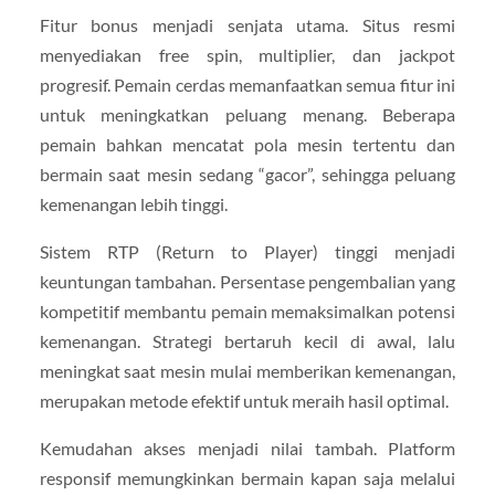
Fitur bonus menjadi senjata utama. Situs resmi
menyediakan free spin, multiplier, dan jackpot
progresif. Pemain cerdas memanfaatkan semua fitur ini
untuk meningkatkan peluang menang. Beberapa
pemain bahkan mencatat pola mesin tertentu dan
bermain saat mesin sedang “gacor”, sehingga peluang
kemenangan lebih tinggi.
Sistem RTP (Return to Player) tinggi menjadi
keuntungan tambahan. Persentase pengembalian yang
kompetitif membantu pemain memaksimalkan potensi
kemenangan. Strategi bertaruh kecil di awal, lalu
meningkat saat mesin mulai memberikan kemenangan,
merupakan metode efektif untuk meraih hasil optimal.
Kemudahan akses menjadi nilai tambah. Platform
responsif memungkinkan bermain kapan saja melalui