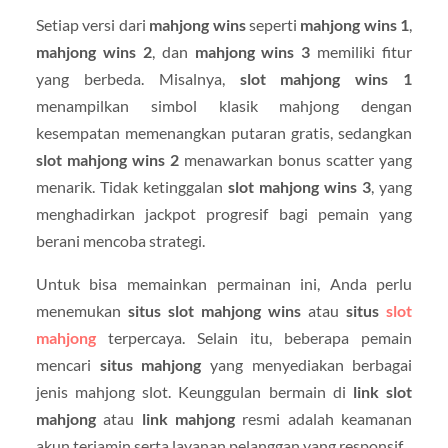
Setiap versi dari
mahjong wins
seperti
mahjong wins 1
,
mahjong wins 2
, dan
mahjong wins 3
memiliki fitur
yang berbeda. Misalnya,
slot mahjong wins 1
menampilkan simbol klasik mahjong dengan
kesempatan memenangkan putaran gratis, sedangkan
slot mahjong wins 2
menawarkan bonus scatter yang
menarik. Tidak ketinggalan
slot mahjong wins 3
, yang
menghadirkan jackpot progresif bagi pemain yang
berani mencoba strategi.
Untuk bisa memainkan permainan ini, Anda perlu
menemukan
situs slot mahjong wins
atau
situs
slot
mahjong
terpercaya. Selain itu, beberapa pemain
mencari
situs mahjong
yang menyediakan berbagai
jenis mahjong slot. Keunggulan bermain di
link slot
mahjong
atau
link mahjong
resmi adalah keamanan
akun terjamin serta layanan pelanggan yang responsif.