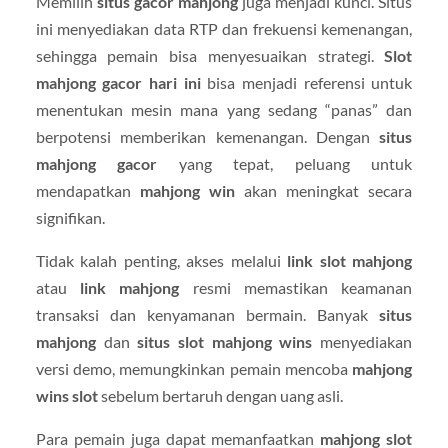
Memilih
situs gacor mahjong
juga menjadi kunci. Situs
ini menyediakan data RTP dan frekuensi kemenangan,
sehingga pemain bisa menyesuaikan strategi.
Slot
mahjong gacor hari ini
bisa menjadi referensi untuk
menentukan mesin mana yang sedang “panas” dan
berpotensi memberikan kemenangan. Dengan
situs
mahjong gacor
yang tepat, peluang untuk
mendapatkan
mahjong win
akan meningkat secara
signifikan.
Tidak kalah penting, akses melalui
link slot mahjong
atau
link mahjong
resmi memastikan keamanan
transaksi dan kenyamanan bermain. Banyak
situs
mahjong
dan
situs slot mahjong wins
menyediakan
versi demo, memungkinkan pemain mencoba
mahjong
wins slot
sebelum bertaruh dengan uang asli.
Para pemain juga dapat memanfaatkan
mahjong slot