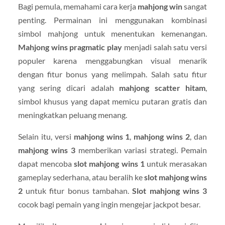
Bagi pemula, memahami cara kerja
mahjong win
sangat
penting. Permainan ini menggunakan kombinasi
simbol mahjong untuk menentukan kemenangan.
Mahjong wins pragmatic play
menjadi salah satu versi
populer karena menggabungkan visual menarik
dengan fitur bonus yang melimpah. Salah satu fitur
yang sering dicari adalah
mahjong scatter hitam
,
simbol khusus yang dapat memicu putaran gratis dan
meningkatkan peluang menang.
Selain itu, versi
mahjong wins 1
,
mahjong wins 2
, dan
mahjong wins 3
memberikan variasi strategi. Pemain
dapat mencoba
slot mahjong wins 1
untuk merasakan
gameplay sederhana, atau beralih ke
slot mahjong wins
2
untuk fitur bonus tambahan.
Slot mahjong wins 3
cocok bagi pemain yang ingin mengejar jackpot besar.