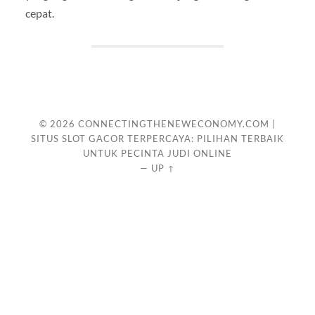
cepat.
© 2026
CONNECTINGTHENEWECONOMY.COM |
SITUS SLOT GACOR TERPERCAYA: PILIHAN TERBAIK
UNTUK PECINTA JUDI ONLINE
—
UP ↑