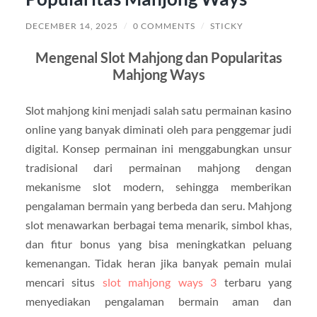
DECEMBER 14, 2025
/
0 COMMENTS
/
STICKY
Mengenal Slot Mahjong dan Popularitas
Mahjong Ways
Slot mahjong kini menjadi salah satu permainan kasino
online yang banyak diminati oleh para penggemar judi
digital. Konsep permainan ini menggabungkan unsur
tradisional dari permainan mahjong dengan
mekanisme slot modern, sehingga memberikan
pengalaman bermain yang berbeda dan seru. Mahjong
slot menawarkan berbagai tema menarik, simbol khas,
dan fitur bonus yang bisa meningkatkan peluang
kemenangan. Tidak heran jika banyak pemain mulai
mencari situs
slot mahjong ways 3
terbaru yang
menyediakan pengalaman bermain aman dan