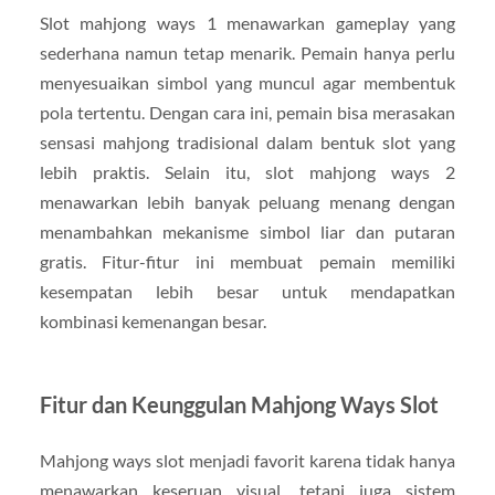
Slot mahjong ways 1 menawarkan gameplay yang
sederhana namun tetap menarik. Pemain hanya perlu
menyesuaikan simbol yang muncul agar membentuk
pola tertentu. Dengan cara ini, pemain bisa merasakan
sensasi mahjong tradisional dalam bentuk slot yang
lebih praktis. Selain itu, slot mahjong ways 2
menawarkan lebih banyak peluang menang dengan
menambahkan mekanisme simbol liar dan putaran
gratis. Fitur-fitur ini membuat pemain memiliki
kesempatan lebih besar untuk mendapatkan
kombinasi kemenangan besar.
Fitur dan Keunggulan Mahjong Ways Slot
Mahjong ways slot menjadi favorit karena tidak hanya
menawarkan keseruan visual, tetapi juga sistem