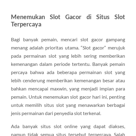
Menemukan Slot Gacor di Situs Slot
Terpercaya
Bagi banyak pemain, mencari slot gacor gampang
menang adalah prioritas utama. “Slot gacor” merujuk
pada permainan slot yang lebih sering memberikan
kemenangan dalam periode tertentu. Banyak pemain
percaya bahwa ada beberapa permainan slot yang
lebih cenderung memberikan kemenangan besar atau
bahkan mencapai maxwin, yang menjadi impian para
pemain. Untuk menemukan slot gacor hari ini, penting
untuk memilih situs slot yang menawarkan berbagai
jenis permainan dari penyedia slot terkenal.
Ada banyak situs slot online yang dapat diakses,
namun tidak semua situs tersebut terpercaya. Salah