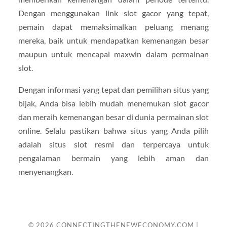
Dengan menggunakan link slot gacor yang tepat,
pemain dapat memaksimalkan peluang menang
mereka, baik untuk mendapatkan kemenangan besar
maupun untuk mencapai maxwin dalam permainan
slot.
Dengan informasi yang tepat dan pemilihan situs yang
bijak, Anda bisa lebih mudah menemukan slot gacor
dan meraih kemenangan besar di dunia permainan slot
online. Selalu pastikan bahwa situs yang Anda pilih
adalah situs slot resmi dan terpercaya untuk
pengalaman bermain yang lebih aman dan
menyenangkan.
© 2026
CONNECTINGTHENEWECONOMY.COM |