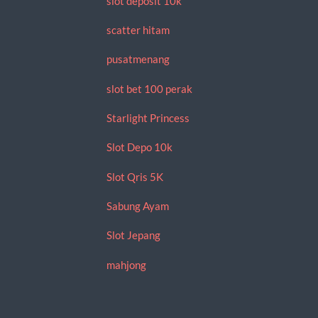
slot deposit 10k
scatter hitam
pusatmenang
slot bet 100 perak
Starlight Princess
Slot Depo 10k
Slot Qris 5K
Sabung Ayam
Slot Jepang
mahjong