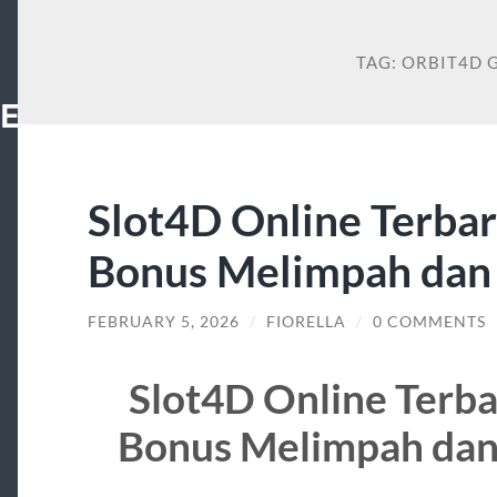
TAG:
ORBIT4D 
NEWECONOMY.COM
Slot4D Online Terbar
Bonus Melimpah dan 
FEBRUARY 5, 2026
/
FIORELLA
/
0 COMMENTS
Slot4D Online Terba
Bonus Melimpah dan 