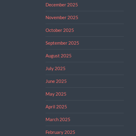
December 2025
November 2025
October 2025
September 2025
August 2025
July 2025
June 2025
May 2025
April 2025
March 2025
February 2025