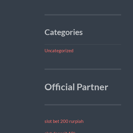
Categories
Uncategorized
Official Partner
slot bet 200 rurpiah