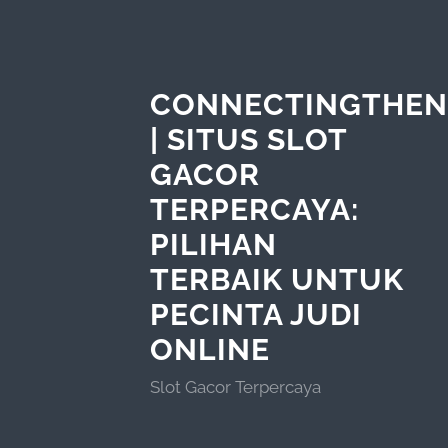
CONNECTINGTHE
| SITUS SLOT
GACOR
TERPERCAYA:
PILIHAN
TERBAIK UNTUK
PECINTA JUDI
ONLINE
Slot Gacor Terpercaya