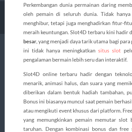
Perkembangan dunia permainan daring membu
oleh pemain di seluruh dunia. Tidak hany
menghibur, tetapi juga menghadirkan fitur-f
meraih keuntungan. Slot4D terbaru kini hadir
besar
, yang menjadi daya tarik utama bagi para
ini tidak hanya meningkatkan
situs slot
pelu
pengalaman bermain lebih seru dan interaktif.
Slot4D online terbaru hadir dengan teknol
menarik, animasi halus, dan suara yang memika
diberikan dalam bentuk hadiah tambahan, puta
Bonus ini biasanya muncul saat pemain berhasi
atau mengikuti event khusus dari platform. Free
yang memungkinkan pemain memutar slot be
taruhan. Dengan kombinasi bonus dan free 