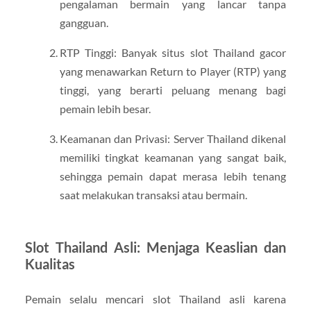
pengalaman bermain yang lancar tanpa
gangguan.
RTP Tinggi: Banyak situs slot Thailand gacor
yang menawarkan Return to Player (RTP) yang
tinggi, yang berarti peluang menang bagi
pemain lebih besar.
Keamanan dan Privasi: Server Thailand dikenal
memiliki tingkat keamanan yang sangat baik,
sehingga pemain dapat merasa lebih tenang
saat melakukan transaksi atau bermain.
Slot Thailand Asli: Menjaga Keaslian dan
Kualitas
Pemain selalu mencari slot Thailand asli karena