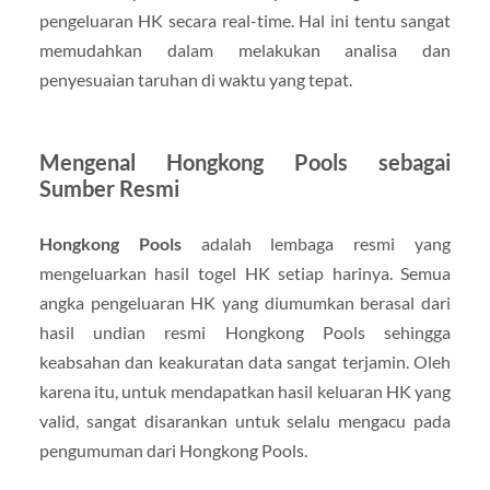
pengeluaran HK secara real-time. Hal ini tentu sangat
memudahkan dalam melakukan analisa dan
penyesuaian taruhan di waktu yang tepat.
Mengenal Hongkong Pools sebagai
Sumber Resmi
Hongkong Pools
adalah lembaga resmi yang
mengeluarkan hasil togel HK setiap harinya. Semua
angka pengeluaran HK yang diumumkan berasal dari
hasil undian resmi Hongkong Pools sehingga
keabsahan dan keakuratan data sangat terjamin. Oleh
karena itu, untuk mendapatkan hasil keluaran HK yang
valid, sangat disarankan untuk selalu mengacu pada
pengumuman dari Hongkong Pools.