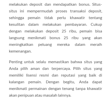
melakukan deposit dan mendapatkan bonus. Situs-
situs ini mempermudah proses transaksi deposit,
sehingga pemain tidak perlu khawatir tentang
kesulitan dalam melakukan pembayaran. Cukup
dengan melakukan deposit 25 ribu, pemain bisa
langsung menikmati bonus 25 ribu yang akan
meningkatkan peluang mereka dalam meraih
kemenangan.
Penting untuk selalu memastikan bahwa situs yang
Anda pilih aman dan terpercaya. Pilih situs yang
memiliki lisensi resmi dan reputasi yang baik di
kalangan pemain. Dengan begitu, Anda dapat
menikmati permainan dengan tenang tanpa khawatir
akan penipuan atau masalah lainnya.