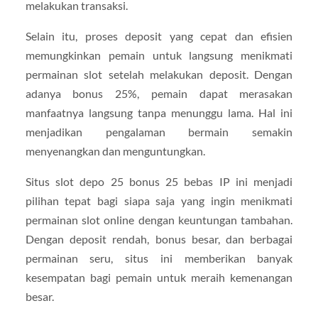
melakukan transaksi.
Selain itu, proses deposit yang cepat dan efisien
memungkinkan pemain untuk langsung menikmati
permainan slot setelah melakukan deposit. Dengan
adanya bonus 25%, pemain dapat merasakan
manfaatnya langsung tanpa menunggu lama. Hal ini
menjadikan pengalaman bermain semakin
menyenangkan dan menguntungkan.
Situs slot depo 25 bonus 25 bebas IP ini menjadi
pilihan tepat bagi siapa saja yang ingin menikmati
permainan slot online dengan keuntungan tambahan.
Dengan deposit rendah, bonus besar, dan berbagai
permainan seru, situs ini memberikan banyak
kesempatan bagi pemain untuk meraih kemenangan
besar.