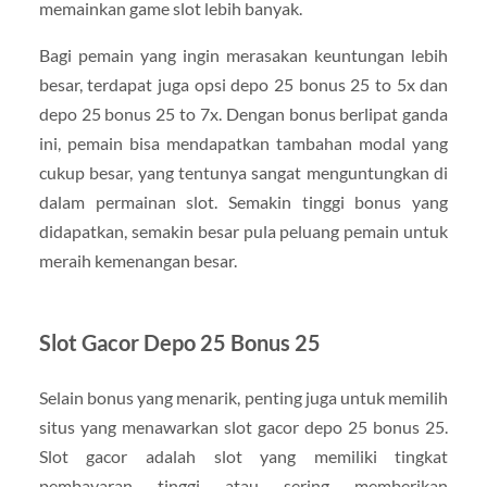
memainkan game slot lebih banyak.
Bagi pemain yang ingin merasakan keuntungan lebih
besar, terdapat juga opsi depo 25 bonus 25 to 5x dan
depo 25 bonus 25 to 7x. Dengan bonus berlipat ganda
ini, pemain bisa mendapatkan tambahan modal yang
cukup besar, yang tentunya sangat menguntungkan di
dalam permainan slot. Semakin tinggi bonus yang
didapatkan, semakin besar pula peluang pemain untuk
meraih kemenangan besar.
Slot Gacor Depo 25 Bonus 25
Selain bonus yang menarik, penting juga untuk memilih
situs yang menawarkan slot gacor depo 25 bonus 25.
Slot gacor adalah slot yang memiliki tingkat
pembayaran tinggi atau sering memberikan