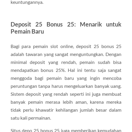
keuntungannya.
Deposit 25 Bonus 25: Menarik untuk
Pemain Baru
Bagi para pemain slot online, deposit 25 bonus 25
adalah tawaran yang sangat menguntungkan. Dengan
minimal deposit yang rendah, pemain sudah bisa
mendapatkan bonus 25%. Hal ini tentu saja sangat
menggoda bagi pemain baru yang ingin mencoba
peruntungan tanpa harus mengeluarkan banyak uang.
Sistem deposit yang rendah seperti ini juga membuat
banyak pemain merasa lebih aman, karena mereka
tidak perlu khawatir kehilangan jumlah besar dalam
satu kali permainan.
Situs depo 25 bonus 25 juga memberikan kemudahan