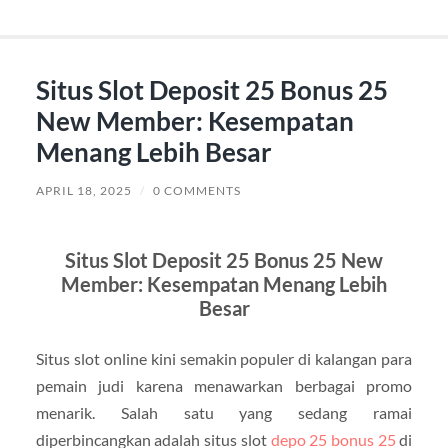
Situs Slot Deposit 25 Bonus 25
New Member: Kesempatan
Menang Lebih Besar
APRIL 18, 2025
/
0 COMMENTS
Situs Slot Deposit 25 Bonus 25 New
Member: Kesempatan Menang Lebih
Besar
Situs slot online kini semakin populer di kalangan para
pemain judi karena menawarkan berbagai promo
menarik. Salah satu yang sedang ramai
diperbincangkan adalah situs slot
depo 25 bonus 25
di