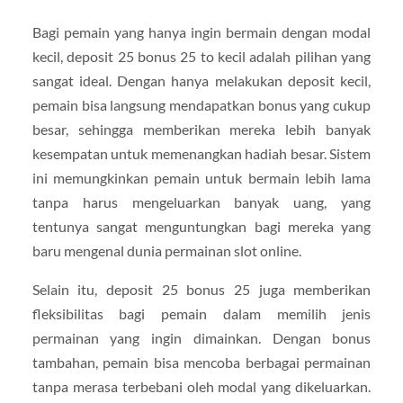
Bagi pemain yang hanya ingin bermain dengan modal
kecil, deposit 25 bonus 25 to kecil adalah pilihan yang
sangat ideal. Dengan hanya melakukan deposit kecil,
pemain bisa langsung mendapatkan bonus yang cukup
besar, sehingga memberikan mereka lebih banyak
kesempatan untuk memenangkan hadiah besar. Sistem
ini memungkinkan pemain untuk bermain lebih lama
tanpa harus mengeluarkan banyak uang, yang
tentunya sangat menguntungkan bagi mereka yang
baru mengenal dunia permainan slot online.
Selain itu, deposit 25 bonus 25 juga memberikan
fleksibilitas bagi pemain dalam memilih jenis
permainan yang ingin dimainkan. Dengan bonus
tambahan, pemain bisa mencoba berbagai permainan
tanpa merasa terbebani oleh modal yang dikeluarkan.