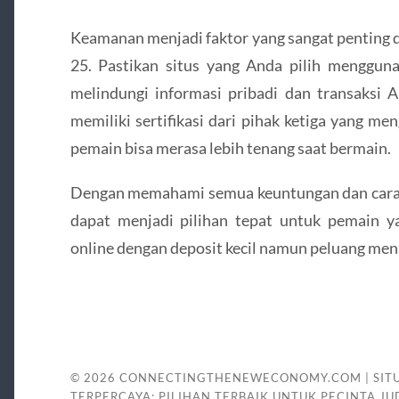
Keamanan menjadi faktor yang sangat penting d
25. Pastikan situs yang Anda pilih menggun
melindungi informasi pribadi dan transaksi A
memiliki sertifikasi dari pihak ketiga yang m
pemain bisa merasa lebih tenang saat bermain.
Dengan memahami semua keuntungan dan cara b
dapat menjadi pilihan tepat untuk pemain y
online dengan deposit kecil namun peluang men
© 2026
CONNECTINGTHENEWECONOMY.COM | SITU
TERPERCAYA: PILIHAN TERBAIK UNTUK PECINTA JU