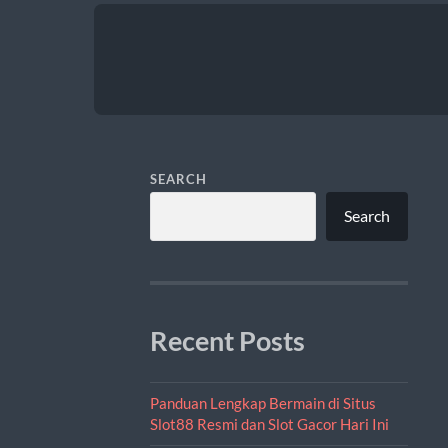
SEARCH
Search
Recent Posts
Panduan Lengkap Bermain di Situs
Slot88 Resmi dan Slot Gacor Hari Ini