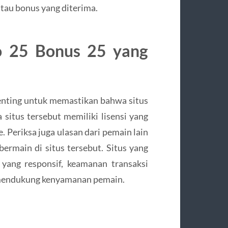
tau bonus yang diterima.
o 25 Bonus 25 yang
penting untuk memastikan bahwa situs
situs tersebut memiliki lisensi yang
ne. Periksa juga ulasan dari pemain lain
rmain di situs tersebut. Situs yang
yang responsif, keamanan transaksi
g mendukung kenyamanan pemain.