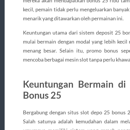
mereka akan mendapatkan bonus 25 ribu tam
kecil, pemain tidak perlu mengeluarkan banyak
menarik yang ditawarkan oleh permainan ini.
Keuntungan utama dari sistem deposit 25 bon
mulai bermain dengan modal yang lebih kecil
menang besar. Selain itu, promo bonus sep
mencoba berbagai mesin slot tanpa perlu khawa
Keuntungan Bermain di 
Bonus 25
Bergabung dengan situs slot depo 25 bonus 
Salah satunya adalah kemudahan dalam melak