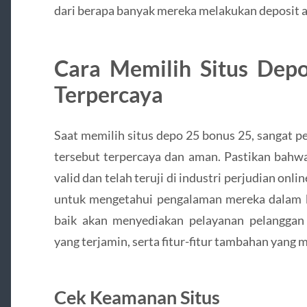
dari berapa banyak mereka melakukan deposit a
Cara Memilih Situs Dep
Terpercaya
Saat memilih situs depo 25 bonus 25, sangat 
tersebut terpercaya dan aman. Pastikan bahwa 
valid dan telah teruji di industri perjudian onli
untuk mengetahui pengalaman mereka dalam be
baik akan menyediakan pelayanan pelanggan 
yang terjamin, serta fitur-fitur tambahan yan
Cek Keamanan Situs