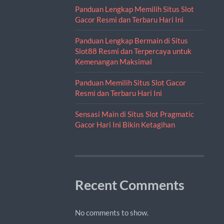
Panduan Lengkap Memilih Situs Slot
Gacor Resmi dan Terbaru Hari Ini
Panduan Lengkap Bermain di Situs
Slot88 Resmi dan Terpercaya untuk
Kemenangan Maksimal
Panduan Memilih Situs Slot Gacor
Resmi dan Terbaru Hari Ini
Sensasi Main di Situs Slot Pragmatic
Gacor Hari Ini Bikin Ketagihan
Recent Comments
No comments to show.