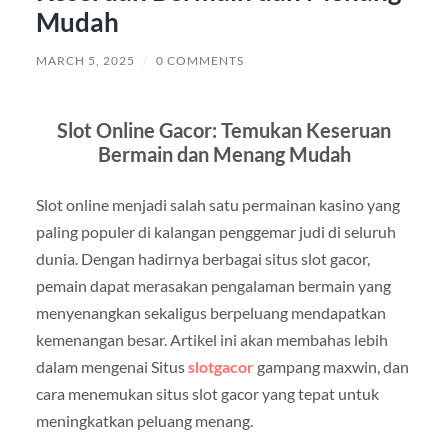
Mudah
MARCH 5, 2025
/
0 COMMENTS
Slot Online Gacor: Temukan Keseruan
Bermain dan Menang Mudah
Slot online menjadi salah satu permainan kasino yang
paling populer di kalangan penggemar judi di seluruh
dunia. Dengan hadirnya berbagai situs slot gacor,
pemain dapat merasakan pengalaman bermain yang
menyenangkan sekaligus berpeluang mendapatkan
kemenangan besar. Artikel ini akan membahas lebih
dalam mengenai Situs
slotgacor
gampang maxwin
, dan
cara menemukan situs slot gacor yang tepat untuk
meningkatkan peluang menang.