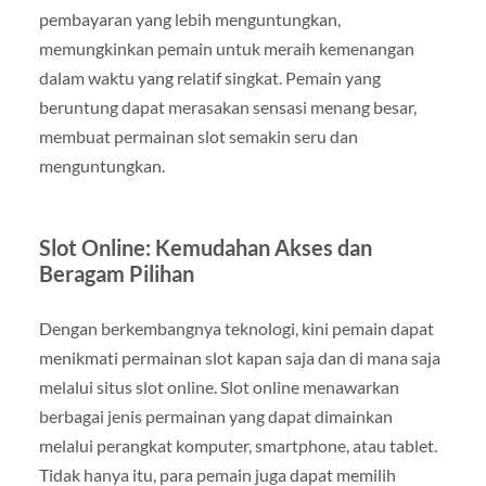
pembayaran yang lebih menguntungkan,
memungkinkan pemain untuk meraih kemenangan
dalam waktu yang relatif singkat. Pemain yang
beruntung dapat merasakan sensasi menang besar,
membuat permainan slot semakin seru dan
menguntungkan.
Slot Online: Kemudahan Akses dan
Beragam Pilihan
Dengan berkembangnya teknologi, kini pemain dapat
menikmati permainan slot kapan saja dan di mana saja
melalui situs slot online. Slot online menawarkan
berbagai jenis permainan yang dapat dimainkan
melalui perangkat komputer, smartphone, atau tablet.
Tidak hanya itu, para pemain juga dapat memilih