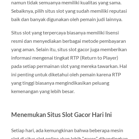
namun tidak semuanya memiliki kualitas yang sama.
Sebaiknya, pilih situs slot yang sudah memiliki reputasi
baik dan banyak digunakan oleh pemain judi lainnya.
Situs slot yang terpercaya biasanya memiliki lisensi
resmi dan menyediakan berbagai metode pembayaran
yang aman. Selain itu, situs slot gacor juga memberikan
informasi mengenai tingkat RTP (Return to Player)
pada setiap permainan slot yang mereka tawarkan. Hal
ini penting untuk diketahui oleh pemain karena RTP
yang tinggi biasanya mengindikasikan peluang
kemenangan yang lebih besar.
Menemukan Situs Slot Gacor Hari Ini
Setiap hari, ada kemungkinan bahwa beberapa mesin
slot di situs slot online akan lebih “gacor” dibandingkan