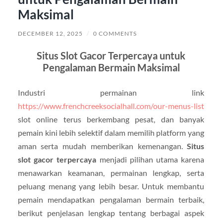
Maksimal
DECEMBER 12, 2025
/
0 COMMENTS
Situs Slot Gacor Terpercaya untuk
Pengalaman Bermain Maksimal
Industri permainan link
https://www.frenchcreeksocialhall.com/our-menus-list
slot online terus berkembang pesat, dan banyak
pemain kini lebih selektif dalam memilih platform yang
aman serta mudah memberikan kemenangan.
Situs
slot gacor terpercaya
menjadi pilihan utama karena
menawarkan keamanan, permainan lengkap, serta
peluang menang yang lebih besar. Untuk membantu
pemain mendapatkan pengalaman bermain terbaik,
berikut penjelasan lengkap tentang berbagai aspek