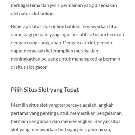
berbagai tema dan jenis permainan yang disediakan
oleh situs slot online.
Beberapa situs slot online bahkan menawarkan fitur
demo bagi pemain yang ingin berlatih sebelum bermain
dengan uang sungguhan. Dengan cara ini, pemain
dapat mengasah keterampilan mereka dan
meningkatkan peluang untuk menang ketika bermain
di situs slot gacor.
Pilih Situs Slot yang Tepat
Memilih situs slot yang terpercaya adalah langkah
pertama yang penting untuk memastikan pengalaman
bermain yang aman dan menyenangkan. Banyak situs
slot yang menawarkan berbagai jenis permainan,