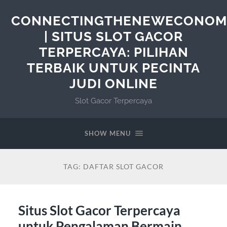
CONNECTINGTHENEWECONOM
| SITUS SLOT GACOR
TERPERCAYA: PILIHAN
TERBAIK UNTUK PECINTA
JUDI ONLINE
Slot Gacor Terpercaya
SHOW MENU
TAG:
DAFTAR SLOT GACOR
Situs Slot Gacor Terpercaya
untuk Pengalaman Bermain