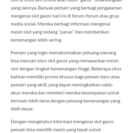
yang lainnya. Banyak pemain yang berbagi pengalaman
mengenai slot gacor hari ini di forum-forum atau grup
media sosial. Mereka berbagi informasi mengenai
mesin slot yang sedang “panas” dan memberikan
kemenangan lebih sering.
Pemain yang ingin memaksimalkan peluang menang
bisa mencari situs slot gacor yang menawarkan mesin
slot dengan tingkat kemenangan tinggi. Beberapa situs
bahkan memiliki promo khusus bagi pemain baru atau
pemain yang aktif, yang dapat meningkatkan saldo
akun mereka dan memberi mereka kesempatan untuk
bermain lebih lama dengan peluang kemenangan yang
lebih besar.
Dengan mengetahui informasi mengenai slot gacor,
pemain bisa memilih mesin yang tepat untuk