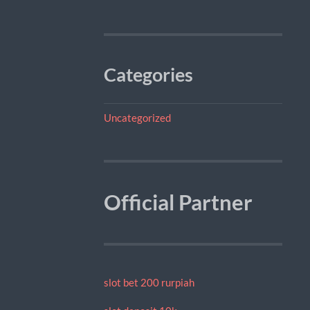
Categories
Uncategorized
Official Partner
slot bet 200 rurpiah