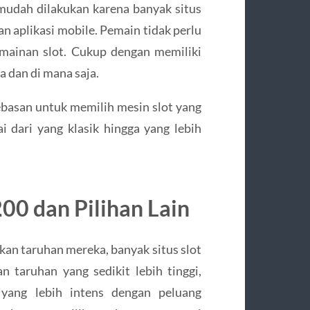
 mudah dilakukan karena banyak situs
n aplikasi mobile. Pemain tidak perlu
ermainan slot. Cukup dengan memiliki
a dan di mana saja.
ebasan untuk memilih mesin slot yang
i dari yang klasik hingga yang lebih
200 dan Pilihan Lain
an taruhan mereka, banyak situs slot
 taruhan yang sedikit lebih tinggi,
yang lebih intens dengan peluang