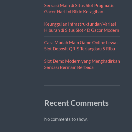
Sensasi Main di Situs Slot Pragmatic
Gacor Hari Ini Bikin Ketagihan
Keunggulan Infrastruktur dan Variasi
Hiburan di Situs Slot 4D Gacor Modern
Cara Mudah Main Game Online Lewat
Slot Deposit QRIS Terjangkau 5 Ribu
Slot Demo Modern yang Menghadirkan
Sensasi Bermain Berbeda
Recent Comments
No comments to show.