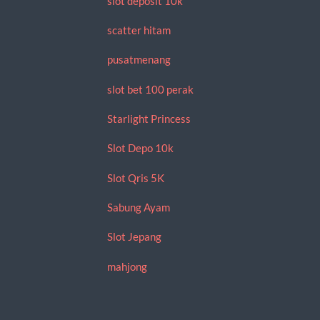
slot deposit 10k
scatter hitam
pusatmenang
slot bet 100 perak
Starlight Princess
Slot Depo 10k
Slot Qris 5K
Sabung Ayam
Slot Jepang
mahjong