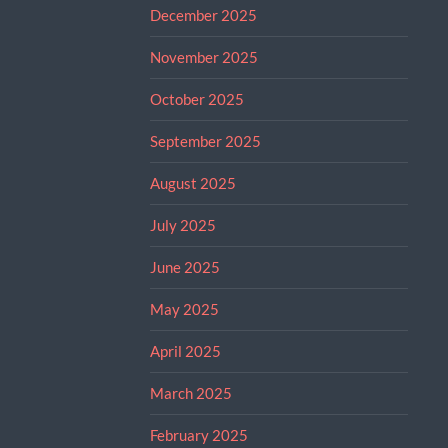
December 2025
November 2025
October 2025
September 2025
August 2025
July 2025
June 2025
May 2025
April 2025
March 2025
February 2025