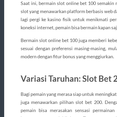
Saat ini, bermain slot online bet 100 semakin
slot yang menawarkan platform berbasis web da
lagi pergi ke kasino fisik untuk menikmati p
koneksi internet, pemain bisa bermain kapan saj
Bermain slot online bet 100 juga memberi keb
sesuai dengan preferensi masing-masing, mula
modern dengan fitur bonus yang menggiurkan.
Variasi Taruhan: Slot Bet 
Bagi pemain yang merasa siap untuk meningkatk
juga menawarkan pilihan slot bet 200. Dengan
pemain bisa merasakan sensasi permainan 