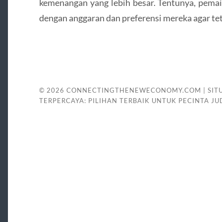
kemenangan yang lebih besar. Tentunya, pemai
dengan anggaran dan preferensi mereka agar te
© 2026
CONNECTINGTHENEWECONOMY.COM | SITU
TERPERCAYA: PILIHAN TERBAIK UNTUK PECINTA JU